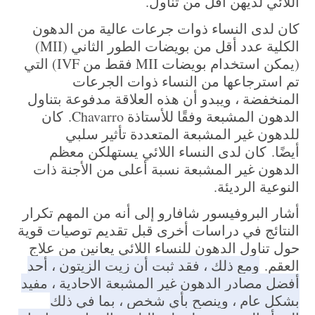
اللائي لديهن أقل من تناول.
كان لدى النساء ذوات جرعات عالية من الدهون
الكلية عدد أقل من بويضات الطور الثاني (MII)
(يمكن استخدام بويضات MII فقط من IVF) التي
تم استرجاعها من النساء ذوات الجرعات
المنخفضة ، ويبدو أن هذه العلاقة مدفوعة بتناول
الدهون المشبعة وفقًا للأستاذة Chavarro.
كان
للدهون غير المشبعة المتعددة تأثير سلبي
أيضًا.
كان لدى النساء اللائي يستهلكن معظم
الدهون غير المشبعة نسبة أعلى من الأجنة ذات
النوعية الرديئة.
أشار البروفيسور شافارو إلى أنه من المهم تكرار
النتائج في دراسات أخرى قبل تقديم توصيات قوية
حول تناول الدهون للنساء اللائي يعانين من علاج
العقم.
ومع ذلك ، فقد ثبت أن زيت الزيتون ، أحد
أفضل مصادر الدهون غير المشبعة الاحادية ، مفيد
بشكل عام ، وينصح بأي شخص ، بما في ذلك