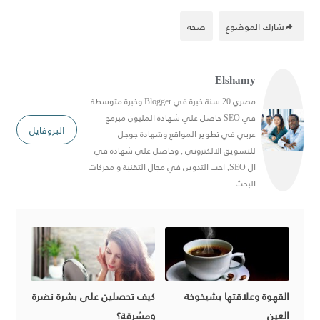
شارك الموضوع
صحه
Elshamy
مصري 20 سنة خبرة في Blogger وخبرة متوسطة
في SEO حاصل علي شهادة المليون مبرمج
البروفايل
عربي في تطوير المواقع وشهادة جوجل
للتسويق الالكتروني , وحاصل علي شهادة في
ال SEO, احب التدوين في مجال التقنية و محركات
البحث
القهوة وعلاقتها بشيخوخة
كيف تحصلين على بشرة نضرة
العين
ومشرقة؟