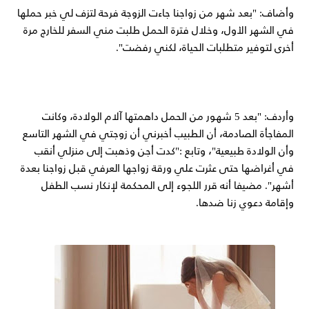
وأضاف: "بعد شهر من زواجنا جاءت الزوجة فرحة لتزف لي خبر حملها
في الشهر الأول، وخلال فترة الحمل طلبت مني السفر للخارج مرة
أخرى لتوفير متطلبات الحياة، لكني رفضت".
وأردف: "بعد 5 شهور من الحمل داهمتها آلام الولادة، وكانت
المفاجأة الصادمة، أن الطبيب أخبرني أن زوجتي في الشهر التاسع
وأن الولادة طبيعية"، وتابع :"كدت أجن وذهبت إلى منزلي أنقب
في أغراضها حتى عثرت علي ورقة زواجها العرفي قبل زواجنا بعدة
أشهر". مضيفا أنه قرر اللجوء إلى المحكمة لإنكار نسب الطفل
وإقامة دعوي زنا ضدها.