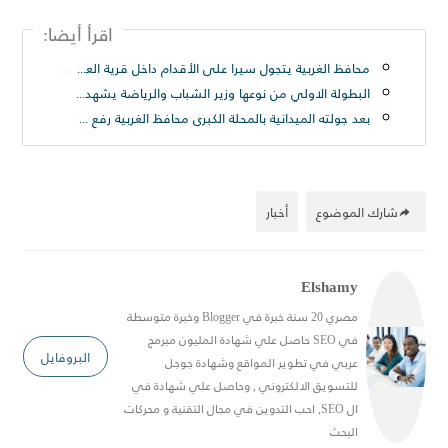
اقرأ أيضا:
محافظ الغربية يتجول سيرا على الأقدام داخل قرية العزيزية بسمنود: “مطالب المواطنين أولوية ولن نترك مشكلة دون حل
البطولة الاولي من نوعها وزير الشباب والرياضة يشهد المؤتمر الصحفي لبطولة أندية كرة القدم الإلكترونية
بعد جولته الميدانية بالمحلة الكبرى محافظ الغربية رفع ٢٥٠ طن قمامة من شارع الترعة بحى ثان المحلة
شارك الموضوع
أخبار
Elshamy
مصري 20 سنة خبرة في Blogger وخبرة متوسطة
في SEO حاصل علي شهادة المليون مبرمج
البروفايل
عربي في تطوير المواقع وشهادة جوجل
للتسويق الالكتروني , وحاصل علي شهادة في
ال SEO, احب التدوين في مجال التقنية و محركات
البحث