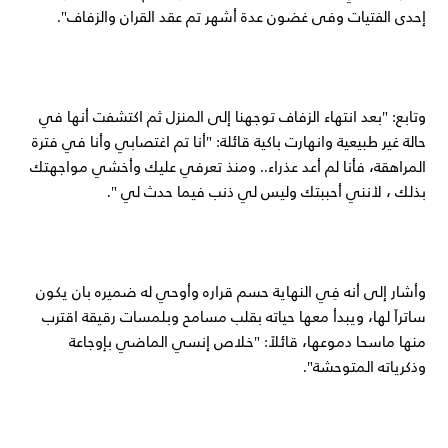
إحدى الفتيات وفى غضون عدة أشهر تم عقد القران والزفاف".
وتابع: "بعد انتهاء الزفاف توجهنا إلى المنزل ثم اكتشفت أنها في
حالة غير طبيعية وانهارت باكية قائلة: "أنا تم اغتصابي وأنا في فترة
المراهقة، فأنا لم أعد عذراء.. ومنذ تعرفي عليك وأخشي مواجهتك
بذلك ، لأنني أحببتك وليس لي ذنب فيما حدث لي ".
وأشار إلى أنه فِي النهاية حسم قراره وأوحي له ضميره بان يكون
ساتراً لها، ويبدأ معها حياته بقلب مسامح وبلمسات رقيقة اقترب
منها ماسحا دموعها، قائلاً: "خلاص إنسي الماضي بإوجاعة
وذكرياته المتوحشة".