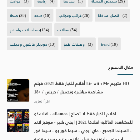
(29)
سيدتي الجميلة
(1)
سياسة
(4)
رياضه
(3)
حوادث
(2)
قضايا ساخنة
(26)
غرائب وعجائب
(16)
صحه
(39)
صحة
(54)
مقالات
(134)
مسلسلات وافلام
(19)
trend
(3)
وصفات طبخ
(13)
موديلز فاشون وميكب
مقال الاسبوع
أفلام للكبار فقط 2021/ فيلم Lie with Me مترجم HD
مشاهدة مباشرة وتحميل / حريتي / +18
افلامكو - aflamco | افلام للكبار فقط لا تصلح
للمشاهده العائليه اطلاقا 2021 | ايجي شير - موفيز لاند
- السينما للجميع - ماي ايجي - سيما فور يو - سيما فور
اب - عرب ليونز - فاصل اعلاني - عرب سيد - قصه