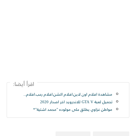
اقرأ أيضا:
مشاهدة افلام اون لاين.افلام اكشن.افلام رعب.افلام للكبار فقط
تحميل لعبة GTA V للاندرويد اخر اصدار 2020
مواطن غزاوي يطلق على مولوده "محمد اشتية"*