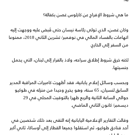
ما هي شروط الإفراج عن كارلوس غصن بكفالة؟
وكان غصن، الذي تولى رئاسة نيسان حتى قُبض عليه ووجهت إليه
اتهامات بالفساد المالي في نوفمبر/ تشرين الثاني 2018، ممنوعا
من السفر إلى الخارج.
لكنه خرق شروط إطلاق سراحه، ولاذ بالفرار إلى لبنان، التي يحمل
جنسيتها.
وبحسب وسائل إعلام يابانية، فقد أظهرت كاميرات المراقبة المدير
السابق لنسيان، 65 سنة، وهو يخرج وحيدا من منزله في طوكيو
حوالي الساعة الثانية والربع ظهرا بالتوقيت المحلي في 29
ديسمبر/ كانون الثاني الماضي.
وقالت التقارير الإعلامية اليابانية إنه التقى بعد ذلك شخصين في
أحد فنادق طوكيو، ثم استقلوا جميعا القطار إلى أوساكا، ثاني أكبر
مدن اليابان.