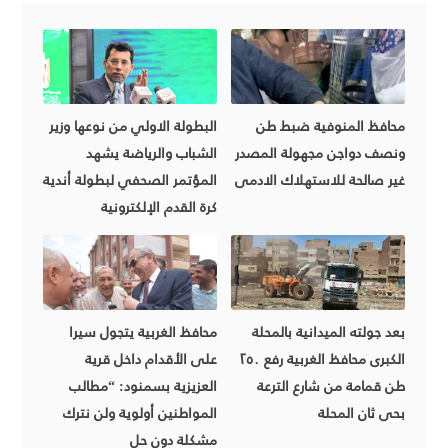
محافظ المنوفية ضبط طن
البطولة الاولي من نوعها وزير
ونصف دواجن مجهولة المصدر
الشباب والرياضة يشهد
غير صالحة للاستهلاك الادمى
المؤتمر الصحفي لبطولة أندية
كرة القدم الإلكترونية
بعد جولته الميدانية بالمحلة
محافظ الغربية يتجول سيرا
الكبرى محافظ الغربية رفع ٢٥٠
على الأقدام داخل قرية
طن قمامة من شارع الترعة
العزيزية بسمنود: “مطالب
بحى ثان المحلة
المواطنين أولوية ولن نترك
مشكلة دون حل