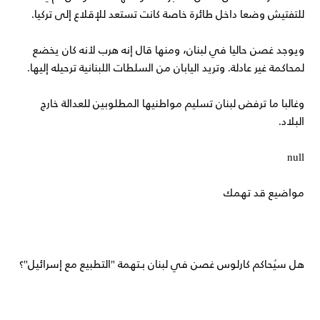
للتفتيش وضعا داخل طائرة خاصة كانت تستعد للإقلاع إلى تركيا.
ويوجد غصن حاليا في لبنان، ومنها قال إنه هرب لأنه كان يخضع
لمحاكمة غير عادلة. وتريد اليابان من السلطات اللبنانية ترحيله إليها.
وغالبا ما ترفض لبنان تسليم مواطنيها المطلوبين للعدالة خارج
البلاد.
null
مواضيع قد تهمك
هل سيُحاكم كارلوس غصن في لبنان بـتهمة "التطبيع مع إسرائيل"؟