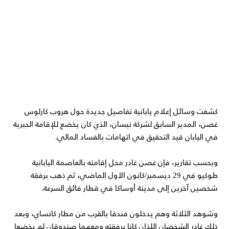
كشفت وسائل إعلام يابانية تفاصيل جديدة حول هروب كارلوس
غصن، المدير السابق لشركة نيسان، الذي كان يخضع للإقامة الجبرية
في اليابان قيد التحقيق في اتهامات بالفساد المالي.
وبحسب تقارير، فإن غصن غادر محل إقامته بالعاصمة اليابانية
طوكيو في 29 ديسمبر/كانون الأول الماضي، ثم ذهب برفقة
شخصين آخرين إلى مدينة أوساكا في قطار فائق السرعة.
وشوهد الثلاثة وهم يدخلون فندقا بالقرب من مطار كانساي، وبعد
ذلك غادر الشخصان اللذان كانا برفقته ومعهما صندوقان لم يخضعا