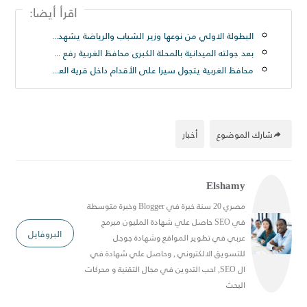
اقرأ أيضا:
البطولة الاولي من نوعها وزير الشباب والرياضة يشهد المؤتمر الصحفي لبطولة أندية كرة القدم الإلكترونية
بعد جولته الميدانية بالمحلة الكبرى محافظ الغربية رفع ٢٥٠ طن قمامة من شارع الترعة بحى ثان المحلة
محافظ الغربية يتجول سيرا على الأقدام داخل قرية العزيزية بسمنود: “مطالب المواطنين أولوية ولن نترك مشكلة دون حل
شارك الموضوع
أخبار
Elshamy
مصري 20 سنة خبرة في Blogger وخبرة متوسطة
في SEO حاصل علي شهادة المليون مبرمج
البروفايل
عربي في تطوير المواقع وشهادة جوجل
للتسويق الالكتروني , وحاصل علي شهادة في
ال SEO, احب التدوين في مجال التقنية و محركات
البحث