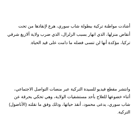
أشادت مواطنة تركية ببطولة شاب سوري، هرع لإنقاذها من تحت
أنقاض منزلها، الذي انهار بسبب الزلزال، الذي ضرب ولاية ألازيغ شرقي
تركيا، مؤكدة أنها لن تنسى فضله ما دامت على قيد الحياة.
وانتشر مقطع فيديو للسيدة التركية عبر منصات التواصل الاجتماعي،
أثناء خضوعها للعلاج بأحد مستشفيات الولاية، وهي تحكي بحرقة عن
شاب سوري، يدعى محمود، أنقذ حياتها، وذلك وفق ما نقلته (الأناضول)
التركية.