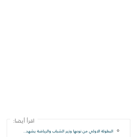
اقرأ أيضا:
البطولة الاولي من نوعها وزير الشباب والرياضة يشهد المؤتمر الصحفي لبطولة أندية كرة القدم الإلكترونية