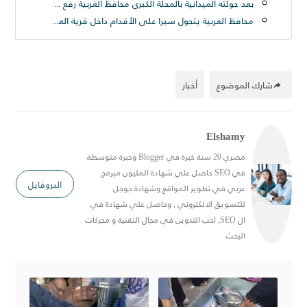
بعد جولته الميدانية بالمحلة الكبرى محافظ الغربية رفع ٢٥٠ طن قمامة من شارع الترعة بحى ثان المحلة
محافظ الغربية يتجول سيرا على الأقدام داخل قرية العزيزية بسمنود: “مطالب المواطنين أولوية ولن نترك مشكلة دون حل
شارك الموضوع
أخبار
Elshamy
مصري 20 سنة خبرة في Blogger وخبرة متوسطة
في SEO حاصل علي شهادة المليون مبرمج
البروفايل
عربي في تطوير المواقع وشهادة جوجل
للتسويق الالكتروني , وحاصل علي شهادة في
ال SEO, احب التدوين في مجال التقنية و محركات
البحث