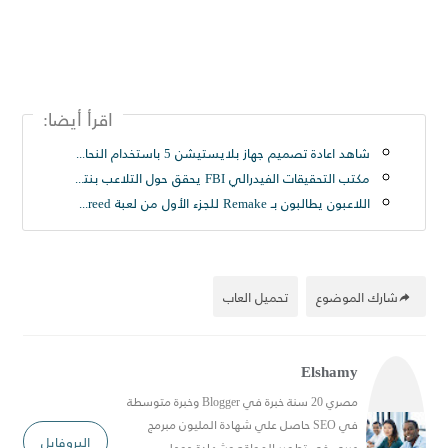
اقرأ أيضا:
شاهد اعادة تصميم جهاز بلايستيشن 5 باستخدام النحاس الاصفر اللامع 😍
مكتب التحقيقات الفيدرالي FBI يحقق حول التلاعب بنتائج مباريات Counter-Strike GO
اللاعبون يطالبون بـ Remake للجزء الأول من لعبة Assassin’s Creed..
شارك الموضوع
تحميل العاب
Elshamy
مصري 20 سنة خبرة في Blogger وخبرة متوسطة
في SEO حاصل علي شهادة المليون مبرمج
البروفايل
عربي في تطوير المواقع وشهادة جوجل