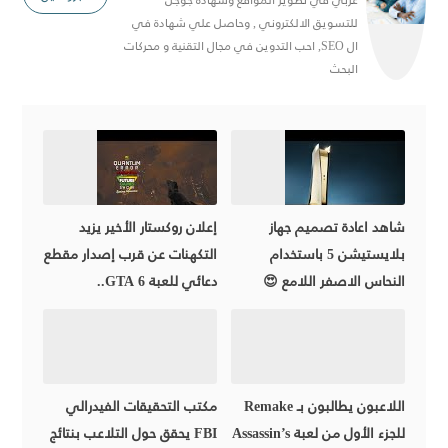
للتسويق الالكتروني , وحاصل علي شهادة في
ال SEO, احب التدوين في مجال التقنية و محركات
البحث
شاهد اعادة تصميم جهاز
إعلان روكستار الأخير يزيد
بلايستيشن 5 باستخدام
التكهنات عن قرب إصدار مقطع
النحاس الاصفر اللامع 😍
دعائي للعبة GTA 6..
اللاعبون يطالبون بـ Remake
مكتب التحقيقات الفيدرالي
للجزء الأول من لعبة Assassin’s
FBI يحقق حول التلاعب بنتائج