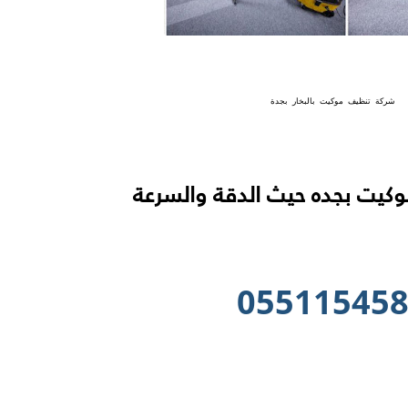
شركة تنظيف موكيت بالبخار بجدة
كيت بجده حيث الدقة والسرعة
05511545