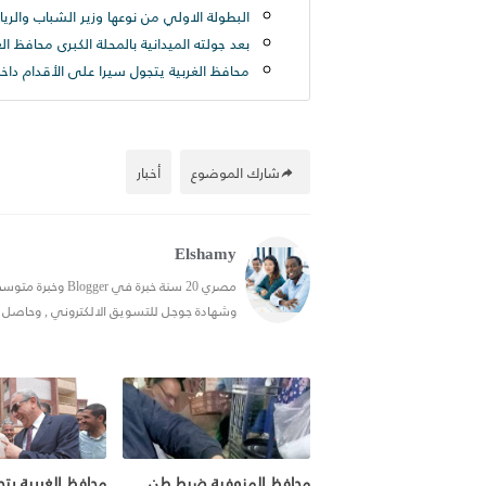
البطولة الاولي من نوعها وزير الشباب والري
بعد جولته الميدانية بالمحلة الكبرى محافظ الغربية رفع ٢٥٠ طن قمامة من شارع التر
شارك الموضوع
أخبار
Elshamy
وشهادة جوجل للتسويق الالكتروني , وحاصل علي شهادة في ال SEO, احب التدوين
محافظ المنوفية ضبط طن
محافظ الغربية يت