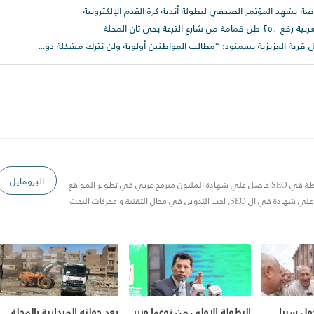
اضة يشهد المؤتمر الصحفي لبطولة أندية كرة القدم الإلكترونية
عة بحى ثان المحلة
محافظ الغربية يتجول سيرا على الأقدام داخل قرية العزيزية بسمنود: “مطالب المواطنين أولوية ولن نترك مشكلة دون حل
البروفايل
مصري 20 سنة خبرة في Blogger وخبرة متوسطة في SEO حاصل علي شهادة المليون مبرمج عربي في تطوير المواقع
 في مجال التقنية و محركات البحث
جول سيرا
البطولة الاولي من نوعها وزير
بعد جولته الميدانية بالمحلة