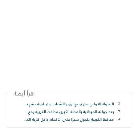
اقرأ أيضا:
البطولة الاولي من نوعها وزير الشباب والرياضة يشهد المؤتمر الصحفي لبطولة أندية كرة القدم الإلكترونية
بعد جولته الميدانية بالمحلة الكبرى محافظ الغربية رفع ٢٥٠ طن قمامة من شارع الترعة بحى ثان المحلة
محافظ الغربية يتجول سيرا على الأقدام داخل قرية العزيزية بسمنود: “مطالب المواطنين أولوية ولن نترك مشكلة دون حل