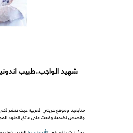
شهيد الواجب..طبيب اندونيس
متابعينا وموقع حريتي العربية حيث ننشر لكم
وقصص تضحية وقعت على عاتق الجنود المجه
حيث ننشر لكم في
#أندونيسيا
الطبيب(هاديو 