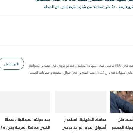
عة بحى ثان المحلة
البروفايل
مصري 20 سنة خبرة في Blogger وخبرة متوسطة في SEO حاصل علي شهادة المليون مبرمج عربي في تطوير المواقع
 في مجال التقنية و محركات البحث
 ضبط طن
محافظ الدقهلية: استمرار
بعد جولته الميدانية بالمحلة
ولة المصدر
أسواق اليوم الواحد يومي
الكبرى محافظ الغربية رفع ٢٥٠