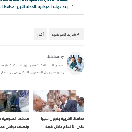
بعد جولته الميدانية بالمحلة الكبرى محافظ الغربية رفع ٢٥٠ طن قمامة من شارع التر
شارك الموضوع
أخبار
Elshamy
وشهادة جوجل للتسويق الالكتروني , وحاصل علي شهادة في ال SEO, احب التدوين
محافظ الغربية يتجول سيرا
محافظ المنوفية
على الأقدام داخل قرية
ونصف دواجن مجه