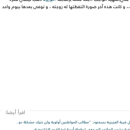
 ،، و كانت هذه آخر صورة التقطتها له زوجته ، و توفى بعدها بيوم واحد
اقرأ أيضا:
محافظ الغربية يتجول سيرا على الأقدام داخل قرية العزيزية بسمنود: “مطالب المواطنين أولوية ولن نترك مشكلة دون حل
اضة يشهد المؤتمر الصحفي لبطولة أندية كرة القدم الإلكترونية