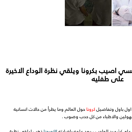
ي اصيب بكرونا ويلقي نظرة الوداع الاخيرة
على طفليه
 اول باول وتفاصيل
كرونا
حول العالم وما يطرأ من حالات انسانية
ولين والاطباء من كل حدب وصوب .
علي)شهيد الواجب ،،بعد علمه بإصابته
#كورونا
ذهب ليلقي نظرة