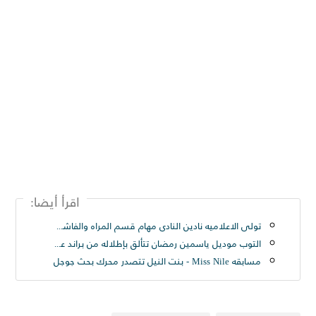
اقرأ أيضا:
تولى الاعلاميه نادين النادى مهام قسم المراه والفاشون بموقع مجله حريتى العربيه
التوب موديل ياسمين رمضان تتألق بإطلاله من براند عابر سبيل
مسابقه Miss Nile - بنت النيل تتصدر محرك بحث جوجل