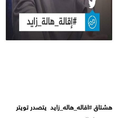
هشتاق #اقاله_هاله_زايد يتصدر تويتر