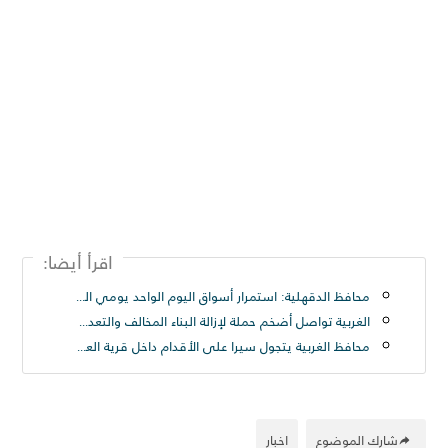
اقرأ أيضا:
محافظ الدقهلية: استمرار أسواق اليوم الواحد يومي الجمعة والسبت كل أسبوع بجميع المراكز والمدن
الغربية تواصل أضخم حملة لإزالة البناء المخالف والتعديات على الأراضي الزراعية فى المحلة الكبرى
محافظ الغربية يتجول سيرا على الأقدام داخل قرية العزيزية بسمنود: “مطالب المواطنين أولوية ولن نترك مشكلة دون حل
شارك الموضوع
اخبار