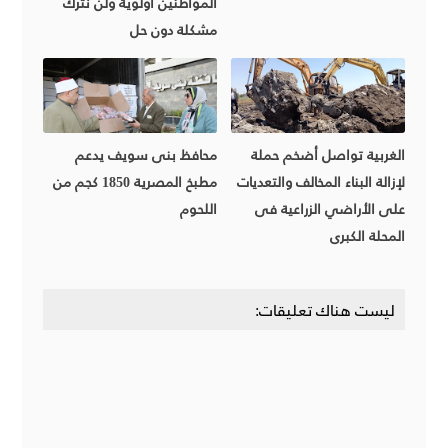
المواطنين أولوية ولن نترك
مشكلة دون حل
الغربية تواصل أضخم حملة
محافظ بنى سويف يدعم
لإزالة البناء المخالف والتعديات
مطبخ المصرية 1850 كجم من
على الأراضي الزراعية فى
اللحوم
المحلة الكبرى
ليست هناك تعليقات: