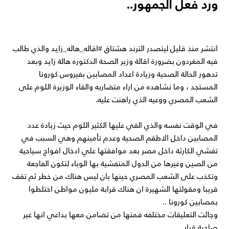
ورد فعل الجمهور..
انتشر منذ قليل ليتصدر الترند هشتاق #اقاله_هاله_زايد والذي طالب
فيه المغردون بضرورة اقالة وزير الصحة الدكتوره هالة زايد وبعد
تدهور الحالة الصحية وزيادة اعداد المصابين بفيروس كورونا
المستجد ، وما نشاهده من اراء متضاربه والقاء الوزيرة اللوم على
الشعب المصري ووعيه الذي راهنت عليه.
في الوقت نفسه والذي القي عليها الكثير اللوم حيث زيادة عدد
المصابين داخل الاطقم الصحية وعدم تأمينهم وهي السبب في
تفشي الكارثة داخل مصر بعد موافقتها علي ادخال افواج سياحية
من الصين وغيرها من الدول المتفشية بها الوباء لتكون الفاجعة
وتكذب على الشعب المصري حينها بان ليس هناك من خطر ثم تقف
قريبا ومقولتها الشهيرة ان هناك قرابة مليون مواطن اختلطوا
بمصابين كورونا ..
وجائت التعليقات مختلفه فمنها من تضامن معها بداعي انها غير
صاحبة قرار .