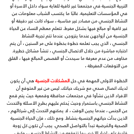
التربية الجنسية في مجتمعنا غير كافية للغاية سواء داخل الأسرة أو
في المؤسسات التعليمية. غالبًا ما يكتسب الشباب معلومات عن
النشاط الجنسي من مصادر غير مناسبة ، سواء كانت غير دقيقة أو
غير كافية أو مبالغ فيها بشكل مفرط. تتعلم معظم النساء عن الحياة
الجنسية من أزواجهن عندما يتزوجن. عندما تتم تجربة النشاط
الجنسي ، الذي يجب تعلمه خطوة بخطوة على مر السنين ، أن يتم
اختباره مباشرة من خلال الاتصال الجنسي ، تنشأ مشاكل خطيرة.
مخاوف من عدم معرفة ما سيحدث أو القصص المبالغ فيها ، القلق
من التوقعات المفرطة ،
الخطوة الأولى المهمة في حل
المشكلات الجنسية
هي أن يكون
لديك اتصال صحي مع شريك حياتك. ليس من غير المتوقع أن
الأفراد الذين نشأوا في مجتمعات محافظة وقمعية حيث يتم قمع
النشاط الجنسي باستمرار وحيث يُحكم عليهم بطرح الأسئلة والتحدث
عن الجنس ، عندما يحين الوقت ، لا يمكنهم التحدث إلى شركائهم ،
الذين بدأت حياتهم الجنسية بنشاط. ومع ذلك ، فإن الحياة الجنسية
الصحية والمُرضية تبدأ بالتواصل الصحي. يجب أن تكون كل زوجة
قادرة على إخبار الأخرى بما تتوقعه من النشاط الجنسي ، وكيف