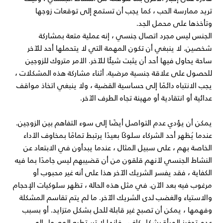
تريد ممارسة الحب ، كما يجب أن تستمع إلى توقعات زوجها
وتأخذها على محمل الجد.
الجنس ليس مجرد اتصال جنسي ، إنه عملية متعة بمشاركة
شخصين. لا ينبغي أن تكون المهمة التي لا يتحملها أحد للآخر
ساحة يحاول فيها أحد أن يثبت شيئًا للآخر. الأمر متروك للزوجين
للحصول على علاقة جنسية مرضية. أثناء مشاركة هذه المشكلات ،
يجب الانتباه دائمًا إلى حساسية القضية ، ولا ينبغي اتخاذ مواقف
عدائية أو انتقادية أو مهينة تجاه الطرف الآخر.
يمكن أن يؤدي عدم التواصل أيضًا إلى سوء التفاهم بين الزوجين.
عندما يُظهر أحد الشركاء سلوكًا بعيدًا يرتبط تمامًا بمخاوف الأداء
الخاصة بهم ، على سبيل المثال ، عندما يبدأون في الابتعاد عن
النشاط الجنسي لأنهم قلقون من أن قضيبهم ليس جامدًا بما فيه
الكفاية ، فقد يفسر الشريك الآخر هذا على أنه غير محبوب أو
مرغوب فيه بعد الآن. في مثل هذه الحالة ، تظهر سلوكيات الإحجام
والاستياء والغضب لدى الشريك الآخر. ما لم يتم تقاسم المشكلة
وفهمها ، يمكن أن تصبح غير قابلة للحل بشكل متزايد. أو بسبب
عدم تحفيز المرأة بشكل كافٍ ، فإنها لا تستطيع الوصول إلى