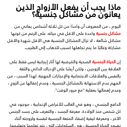
ماذا يجب أن يفعل الأزواج الذين
يعانون من مشاكل جنسية؟
اليوم ، من المعروف أن واحدًا من كل ثلاثة أشخاص يعاني من
مشاكل جنسية
واحدة على الأقل في حياته. على الرغم من كونها
مشاكل شائعة ، لا تزال المشاكل الجنسية هي الأقل شهرة والأقل
مشاركة وغالبًا ما يتم تجاهلها كسبب للذهاب إلى الطبيب.
إن
الحياة الجنسية
الصحية والمُرضية لها آثار إيجابية ليس فقط على
العلاقة بين الزوجين ، ولكن أيضًا على الإدراك الذاتي والثقة
بالنفس والعلاقات الاجتماعية والإنجازات المهنية. لهذا السبب ، من
المهم عدم الاستهانة بالمشاكل الجنسية ، وعدم إخفائها عن الزوج ،
وعدم إهمالها بعقلية "مع مرور الوقت".
الدافع الجنسي ، وهو في الغالب للأغراض الإنجابية ، موجود في
كل شخص منذ الولادة. معرفة الجسد ، والتعرف على جسد الجنس
الآخر ، ومعرفة كيفية إضفاء المتعة الجنسية لنفسه ولزوجته أثناء
نضوج الحياة الجنسية ، هي السلوكيات التي يتم تعلمها وتعليمها.