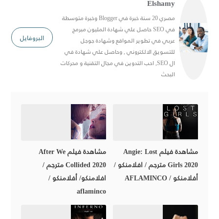
Elshamy
مصري 20 سنة خبرة في Blogger وخبرة متوسطة
في SEO حاصل علي شهادة المليون مبرمج
البروفايل
عربي في تطوير المواقع وشهادة جوجل
للتسويق الالكتروني , وحاصل علي شهادة في
ال SEO, احب التدوين في مجال التقنية و محركات
البحث
مشاهدة فيلم Angie: Lost
مشاهدة فيلم After We
Girls 2020 مترجم / افلامنكو /
Collided 2020 مترجم /
أفلامنكو / AFLAMINCO
افلامنكو/ أفلامنكو /
aflaminco