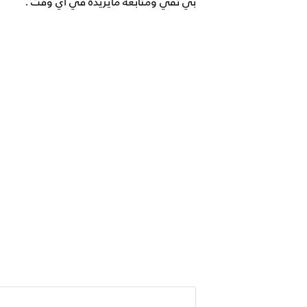
بي تفي ومتابعة مايريدة في أي وقت .