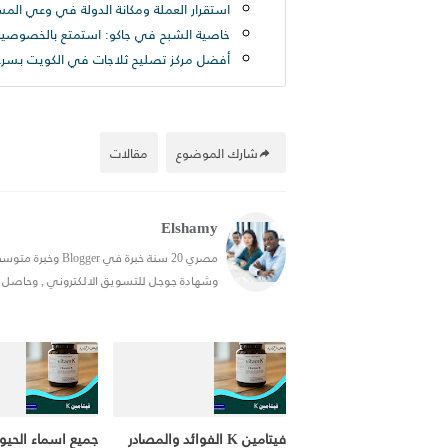
استقرار العملة ومكانة الدولة في وعي المس
خاصية الشبح في جاكو: استمتع بالخصوصية 
أفضل مركز تصليح ثلاجات في الكويت بسرعة 
شارك الموضوع
مقالات
Elshamy
وشهادة جوجل للتسويق الالكتروني , وحاصل علي شهادة في ال SEO, احب التدوين
فيتامين K الفوائد والمصادر
جميع اسماء الحيو