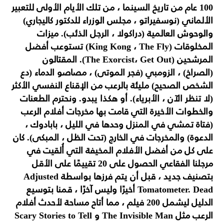
100 عام من تاريخ السينما ، من تلك الأيام الأولى للتعبير
الألماني (نوسفيراتو ، مجلس الوزراء للدكتور كاليجاري)
والوحوش العالمية (دراكولا ، الرجل الذئب). ميزات
المخلوقات (King Kong ، The Fly) تستوعب أفضل
المرشحين (The Exorcist، Get Out). المقتالون
(الصراخ) ، الزومبي (فجر الموتى) ، مصاصو الدماء (دع
الشخص الصحيح) مليئة بالرعب من الإقناع النفسي الأكثر
(لا تنظر الآن ، الأبرياء). أو هكذا يبدو. ونحترم الطعنات
والخطوات الأخيرة التي قامت بها مخرجات أفلام الرعب
(فتاة تمشي في المنزل وحدها في الليل ، بابادوك ،
الدعوة) والمخرجات في الخارج (تحت الظل ، المبكى). كان
على كل من أفضل الأفلام المخيفة التي أُلقيت في
مرجلنا الفقاعي الحصول على 20 تقييمًا على الأقل
بتصنيف جديد ، قبل أن يتم فرزها بواسطة Adjusted
Tomatometer. Dead أخيرًا وليس آخرًا ، قمنا بتوسيع
الدليل ليشمل 200 فيلم ، مما أتاح مساحة لأحدث أفلام
الرعب مثل The Invisible Man و Scary Stories to Tell