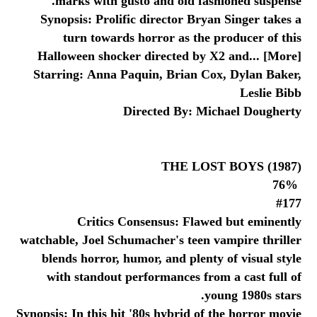
Synopsis: Prolific director Bryan Singer takes a
turn towards horror as the producer of this
Halloween shocker directed by X2 and... [More]
Starring: Anna Paquin, Brian Cox, Dylan Baker,
Leslie Bibb
Directed By: Michael Dougherty
THE LOST BOYS (1987)
76%
#177
Critics Consensus: Flawed but eminently
watchable, Joel Schumacher's teen vampire thriller
blends horror, humor, and plenty of visual style
with standout performances from a cast full of
young 1980s stars.
Synopsis: In this hit '80s hybrid of the horror movie