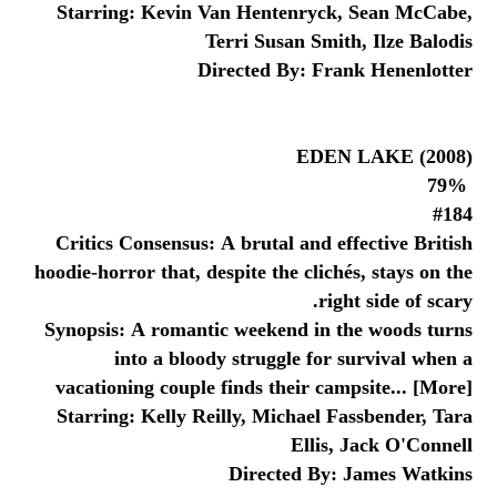
Starring: Kevin Van Hentenryck, Sean McCabe,
Terri Susan Smith, Ilze Balodis
Directed By: Frank Henenlotter
EDEN LAKE (2008)
79%
#184
Critics Consensus: A brutal and effective British
hoodie-horror that, despite the clichés, stays on the
right side of scary.
Synopsis: A romantic weekend in the woods turns
into a bloody struggle for survival when a
vacationing couple finds their campsite... [More]
Starring: Kelly Reilly, Michael Fassbender, Tara
Ellis, Jack O'Connell
Directed By: James Watkins