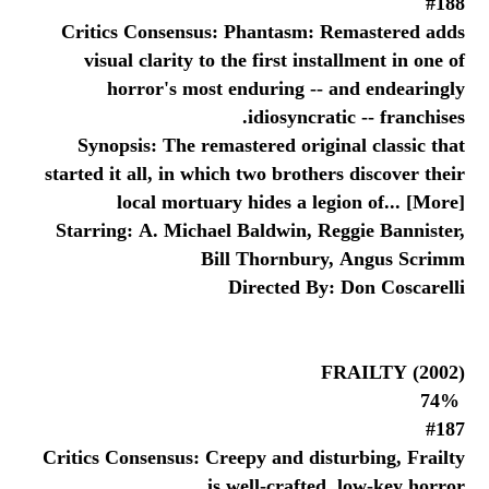
#188
Critics Consensus: Phantasm: Remastered adds
visual clarity to the first installment in one of
horror's most enduring -- and endearingly
idiosyncratic -- franchises.
Synopsis: The remastered original classic that
started it all, in which two brothers discover their
local mortuary hides a legion of... [More]
Starring: A. Michael Baldwin, Reggie Bannister,
Bill Thornbury, Angus Scrimm
Directed By: Don Coscarelli
FRAILTY (2002)
74%
#187
Critics Consensus: Creepy and disturbing, Frailty
is well-crafted, low-key horror.