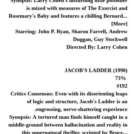
is mixed with measures of The Exorcist and
Rosemary's Baby and features a chilling Bernard...
[More]
Starring: John P. Ryan, Sharon Farrell, Andrew
Duggan, Guy Stockwell
Directed By: Larry Cohen
JACOB'S LADDER (1990)
73%
#192
Critics Consensus: Even with its disorienting leaps
of logic and structure, Jacob's Ladder is an
engrossing, nerve-shattering experience.
Synopsis: A tortured man finds himself caught in a
middle-ground between hallucination and reality in
this supernatural thriller, scripted by Bruce...