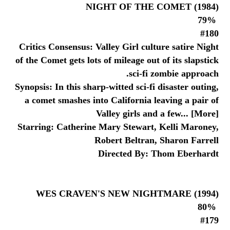
NIGHT OF THE COMET (1984)
79%
#180
Critics Consensus: Valley Girl culture satire Night
of the Comet gets lots of mileage out of its slapstick
sci-fi zombie approach.
Synopsis: In this sharp-witted sci-fi disaster outing,
a comet smashes into California leaving a pair of
Valley girls and a few... [More]
Starring: Catherine Mary Stewart, Kelli Maroney,
Robert Beltran, Sharon Farrell
Directed By: Thom Eberhardt
WES CRAVEN'S NEW NIGHTMARE (1994)
80%
#179