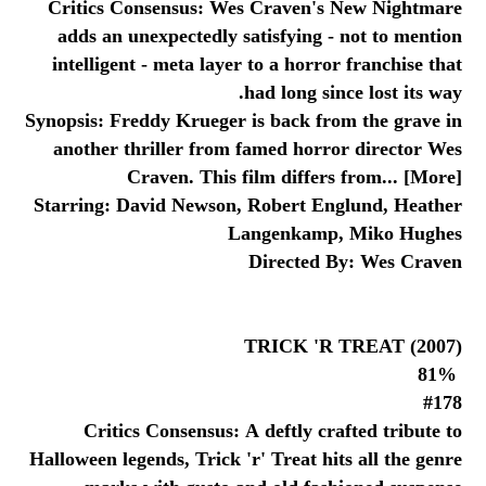
Critics Consensus: Wes Craven's New Nightmare
adds an unexpectedly satisfying - not to mention
intelligent - meta layer to a horror franchise that
had long since lost its way.
Synopsis: Freddy Krueger is back from the grave in
another thriller from famed horror director Wes
Craven. This film differs from... [More]
Starring: David Newson, Robert Englund, Heather
Langenkamp, Miko Hughes
Directed By: Wes Craven
TRICK 'R TREAT (2007)
81%
#178
Critics Consensus: A deftly crafted tribute to
Halloween legends, Trick 'r' Treat hits all the genre
marks with gusto and old fashioned suspense.