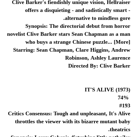
Clive Barker's fiendishly unique vision, Hellraiser
offers a disquieting - and sadistically smart -
alternative to mindless gore.
Synopsis: The directorial debut from horror
novelist Clive Barker stars Sean Chapman as a man
who buys a strange Chinese puzzle... [More]
Starring: Sean Chapman, Clare Higgins, Andrew
Robinson, Ashley Laurence
Directed By: Clive Barker
IT'S ALIVE (1973)
74%
#193
Critics Consensus: Tough and unpleasant, It's Alive
throttles the viewer with its bizarre mutant baby
theatrics.
Synopsis: Larry Cohen's disturbing little potboiler