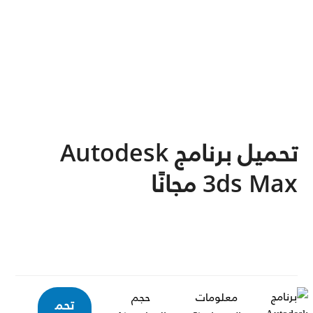
تحميل برنامج Autodesk
3ds Max مجانًا
معلومات
حجم
تحم