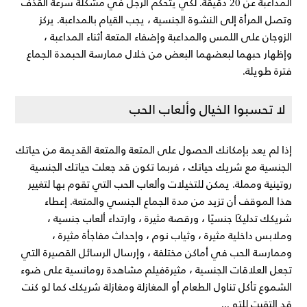
المداعبة عن 20 دقيقة. لكي يتحكم الرجل في مشكلة سرعة القذف
وتصل المرأة إلى النشوة الجنسية ، يجب القيام بالمداعبة. يركز
الزوجان على اللمس والمداعبة وإضفاء المتعة أثناء المداعبة ،
وإظهار حبهما لبعضهما البعض من خلال ممارسة الحبمدة الجماع
فترة طويلة.
لا تحسبوا الخيال وألعاب الحب
إذا لم يعد بإمكانك الحصول على المتعة والمتعة القديمة من حياتك
الجنسية مع شريك حياتك ، فربما تكون قد جعلت حياتك الجنسية
روتينية ومملة. يمكن للتخيلات وألعاب الحب التي تقوم بها لتغيير
هذا الموقف أن تزيد من مدة الجماع الجنسي والمتعة. إعطاء
شريكك تدليكًا جنسيًا ، ورقصة مثيرة ، وارتداء ألعاب جنسية ،
وملابس داخلية مثيرة ، وثياب نوم ، وإحداث مفاجأة مثيرة ،
وممارسة الحب في أماكن مختلفة ، وإرسال الرسائل القصيرة التي
تجعل العلاقات الجنسية ، مثيرةفيلم مشاهدة رومانسية على ضوء
الشموع تأكل تناول الطعام أو المغازلة ومغازلة شريكك كما لو كنت
قد التقيت للتو ...