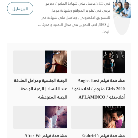
في SEO حاصل علي شهادة المليون مبرمج
البروفايل
عربي في تطوير المواقع وشهادة جوجل
للتسويق الالكتروني , وحاصل علي شهادة في
ال SEO, احب التدوين في مجال التقنية و محركات
البحث
مشاهدة فيلم Angie: Lost
الرغبة الجنسية ومراحل العلاقة
Girls 2020 مترجم / افلامنكو /
عند اللنساء | الرغبة الجامحة |
أفلامنكو / AFLAMINCO
الرغبة المتوحشة
مشاهدة فيلم Gabriel’s
مشاهدة فيلم After We