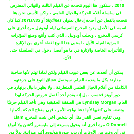
2010 ، سنكون هنا اليوم نتحدث عن الفيلم الثالث والنهائي المفترض
في سلسلة أفلام الحركة والخيال العلمي ، ولكن للأسف نحن هنا
نتحدث بالفعل عن أحدث إدخال بعنوان
Skylines
أو
SKYLIN3S
كما كان
اسمه في الأصل.
يعود المخرج السينمائي ليام أودونيل مرة أخرى على
كرسي المخرج ، ويجلب أودونيل ، الذي كتب وأنتج وصنع المؤثرات
المرئية للفيلم الأول ، لمحبي هذا النوع لقطة أخرى من الإثارة
والتأثيرات الخاصة والإثارة في ما هو أفضل دخول في السلسلة حتى
الآن.
يمكن أن أتحدث عن بعض عيوب الفيلم ولكن لماذا تهتم لأنها شاحبة
مقارنة بكل ما يقدمه الفيلم.
سيحصل عشاق النوع على جرعتهم
الكاملة من أفلام الخيال العلمي المتطرفة ، ولا يظهر دانيال برنهارد في
دور أوينز فحسب ، بل إنه يقدم أحد أفضل عروض الحركة لهذا
العام.
Lyndsay Morgan هي الصفقة الحقيقية وهي تأخذ الفيلم حرفيًا
وتضعه على كتفيها لأنها دعنا نواجه الأمر ، فهي مفتاح الحبكة بأكملها
وهي تقاوم نفس القدر مثل أي شخص آخر.
يثبت المخرج Liam
O'Donnell مرة أخرى أنه يتحول بسرعة إلى مايسترو أكشن ولا أتوقع
في أي وقت من الأوقات أن يدير صورة هوليوود أكبر ميزانية.
بدلاً من