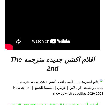
افلام اكشن جديده مترجمه
The
2nd
أعطيك أحدث لقطة لسينما الحركة
المرتدة
في
The 2nd
والتي تنحدر