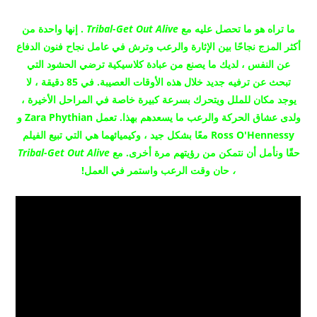
ما تراه هو ما تحصل عليه مع
Tribal-Get Out Alive
.
إنها واحدة من
أكثر المزج نجاحًا بين الإثارة والرعب وترش في عامل نجاح فنون الدفاع
عن النفس ، لديك ما يصنع من عبادة كلاسيكية ترضي الحشود التي
تبحث عن ترفيه جديد خلال هذه الأوقات العصيبة.
في 85 دقيقة ، لا
يوجد مكان للملل ويتحرك بسرعة كبيرة خاصة في المراحل الأخيرة ،
ولدى عشاق الحركة والرعب ما يسعدهم بهذا.
تعمل Zara Phythian و
Ross O'Hennessy معًا بشكل جيد ، وكيميائهما هي التي تبيع الفيلم
حقًا ونأمل أن نتمكن من رؤيتهم مرة أخرى.
مع
Tribal-Get Out Alive
،
حان وقت الرعب واستمر في العمل!