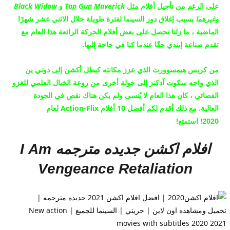
على الرغم
من تأجيل
أفلام مثل
Gun Maverick
Top
و
Black Widow
وغيرهما
بسبب إغلاق دور السينما لفترة طويلة خلال الاثني عشر شهرًا
الماضية ، ما زلنا نحصل على بعض أفلام الحركة الرائعة هذا العام مع
تقدم صناعة إيندي حقًا عندما كنا في حاجة إليها.
من كريس هيمسوورث الذي عزز مكانته كبطل أكشن إلى دوني ين
الذي واجه سكوت آدكنز إلى جولة أخرى من روعة الخيال العلمي للغزو
الفضائي ، كان هذا العام لا يُنسى ولم يكن هناك نقص في الجودة
العالية.
مع ذلك أقدم لكم أفضل 10 أفلام Action-Flix لعام
2020!
استمتع!
افلام اكشن جديده مترجمه I
Am
Vengeance Retaliation