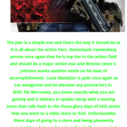
The plot is a simple one and that’s the way it should be as
it is all about the action here. Dominiquie Vandenberg
proves once again that he is top tier in the action field
and should be a major action star and director Jesse V.
Johnson marks another notch on his best of
accomplishments. Louis Mandylor is gold once again as
our antagonist and he elevates any picture he’s in.
With
The Mercenary,
you know exactly what you are
getting and it delivers in spades along with a soaring
score that calls back to the those glory days of VHS action
that one went to a video store to find. Unfortunatley
those days of going to a store and being pleasently