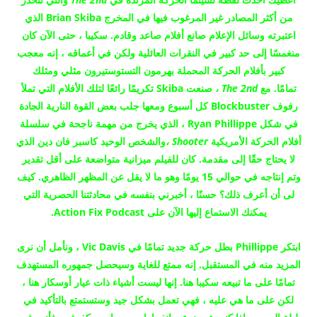
من أكثر المصادر غير المرغوب فيها في المخرج Brian Skiba الذي
اعتبرته وسائل الإعلام صانع أفلام صاعد وقادم.
سكيبا ، حتى الآن كان
منغمسًا إلى حد كبير في النقرات العائلية ولكن في أعماقه ، إنه معجب
كبير بأفلام الحركة المحملة بهرمون التستوستيرون مثلي ومثلك
تمامًا.
مع
The 2nd ،
صنعت Skiba تكريمًا رائعًا لتلك الأفلام التي تملأ
رفوف Blockbuster كل أسبوع ومعها جلب بعض القوة النارية الجادة
في شكل Ryan Phillippe ، الذي يخرج من مهمة ناجحة في سلسلة
أفلام الحركة الأمريكية
Shooter ،
والشخص الوحيد كاسبر فان دين الذي
لا يحتاج حقًا إلى مقدمة.
كان للفيلم ميزانية متواضعة على أقل تقدير
وتم إنتاجه في حوالي 15 يومًا وهو ما لا يقل عن المظهر الظاهري.
كيف
لى أن أعرف ذلك؟
حسنًا ، أخبرني بنفسه في محادثتنا الحصرية التي
يمكنك الاستماع إليها الآن على Action Fix Podcast.
ابتكر Phillippe بطل حركة جديد تمامًا في Vic Davis ، ونأمل أن نرى
المزيد منه في المستقبل.
إنه ممتع للغاية وسيحصل جمهوره المستهدف
تمامًا على ما تبيعه سكيبا هنا.
إنها ليست أشياء ذات عيار أوسكار هنا ،
لكن على ما هي عليه ، فهي تعمل بشكل جيد وستستمتع بالتأكيد في