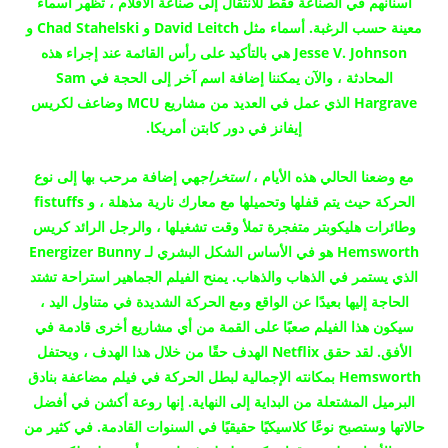
أسنانهم في الصناعة فقط للانتقال إلى صناعة الأفلام ، تظهر أسماء
معينة حسب الرغبة.
أسماء مثل David Leitch و Chad Stahelski و
Jesse V. Johnson هي بالتأكيد على رأس القائمة عند إجراء هذه
المحادثة ، والآن يمكننا إضافة اسم آخر إلى الحجة في Sam
Hargrave الذي عمل في العديد من مشاريع MCU وضاعف لكريس
إيفانز في دور كابتن أمريكا.
مع وضعنا الحالي هذه الأيام ،
استخراج
هي إضافة مرحب بها إلى نوع
الحركة حيث يتم قفلها وتحميلها مع معارك نارية مذهلة ، و fistuffs
وطائرات هليكوبتر متفجرة تملأ وقت تشغيلها ، والرجل الرائد كريس
Hemsworth هو في الأساس الشكل البشري لـ Energizer Bunny
الذي يستمر في الذهاب والذهاب.
يمنح الفيلم الجماهير استراحة تشتد
الحاجة إليها بعيدًا عن الواقع ومع الحركة الشديدة في متناول اليد ،
سيكون هذا الفيلم صعبًا على القمة من أي مشاريع أخرى قادمة في
الأفق.
لقد حقق Netflix الهدف حقًا من خلال هذا الهدف ، ويحتفل
Hemsworth بمكانته الإجمالية لبطل الحركة في فيلم مضاعفة بنادق
البرميل المشتعلة من البداية إلى النهاية.
إنها روعة أكشن في أفضل
حالاتها وستصبح نوعًا كلاسيكيًا حقيقيًا في السنوات القادمة.
في كثير من