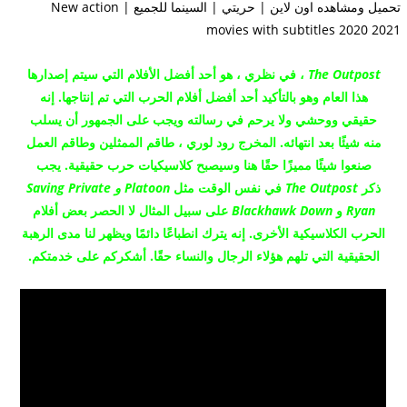
The Outpost
، في نظري ، هو أحد أفضل الأفلام التي سيتم إصدارها
هذا العام وهو بالتأكيد أحد أفضل أفلام الحرب التي تم إنتاجها.
إنه
حقيقي ووحشي ولا يرحم في رسالته ويجب على الجمهور أن يسلب
منه شيئًا بعد انتهائه.
المخرج رود لوري ، طاقم الممثلين وطاقم العمل
صنعوا شيئًا مميزًا حقًا هنا وسيصبح كلاسيكيات حرب حقيقية.
يجب
ذكر
The Outpost
في نفس الوقت مثل
Platoon و Saving Private
Ryan
و
Blackhawk Down
على سبيل المثال لا الحصر بعض أفلام
الحرب الكلاسيكية الأخرى.
إنه يترك انطباعًا دائمًا ويظهر لنا مدى الرهبة
الحقيقية التي تلهم هؤلاء الرجال والنساء حقًا.
أشكركم على خدمتكم.