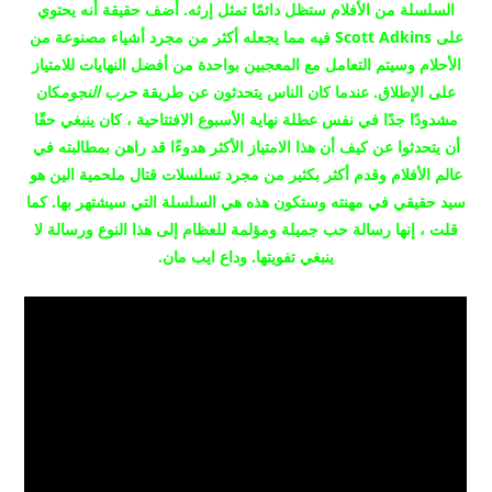
السلسلة من الأفلام ستظل دائمًا تمثل إرثه.
أضف حقيقة أنه يحتوي
على Scott Adkins فيه مما يجعله أكثر من مجرد أشياء مصنوعة من
الأحلام وسيتم التعامل مع المعجبين بواحدة من أفضل النهايات للامتياز
على الإطلاق.
عندما كان الناس يتحدثون عن طريقة
حرب النجوم
كان
مشدودًا جدًا في نفس عطلة نهاية الأسبوع الافتتاحية ، كان ينبغي حقًا
أن يتحدثوا عن كيف أن هذا الامتياز الأكثر هدوءًا قد راهن بمطالبته في
عالم الأفلام وقدم أكثر بكثير من مجرد تسلسلات قتال ملحمية
الين هو
سيد حقيقي في مهنته وستكون هذه هي السلسلة التي سيشتهر بها.
كما
قلت ، إنها رسالة حب جميلة ومؤلمة للعظام إلى هذا النوع ورسالة لا
ينبغي تفويتها.
وداع ايب مان.