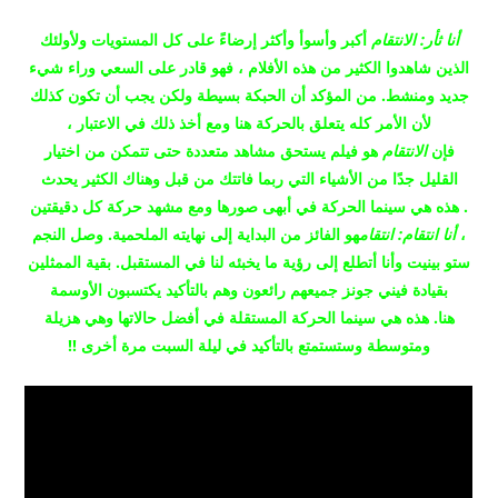
أنا ثأر: الانتقام
أكبر وأسوأ وأكثر إرضاءً على كل المستويات ولأولئك
الذين شاهدوا الكثير من هذه الأفلام ، فهو قادر على السعي وراء شيء
جديد ومنشط.
من المؤكد أن الحبكة بسيطة ولكن يجب أن تكون كذلك
لأن الأمر كله يتعلق بالحركة هنا ومع أخذ ذلك في الاعتبار ،
فإن
الانتقام
هو فيلم يستحق مشاهد متعددة حتى تتمكن من اختيار
القليل جدًا من الأشياء التي ربما فاتتك من قبل وهناك الكثير يحدث
.
هذه هي سينما الحركة في أبهى صورها ومع مشهد حركة كل دقيقتين
،
أنا انتقام: انتقام
هو الفائز من البداية إلى نهايته الملحمية.
وصل النجم
ستو بينيت وأنا أتطلع إلى رؤية ما يخبئه لنا في المستقبل.
بقية الممثلين
بقيادة فيني جونز جميعهم رائعون وهم بالتأكيد يكتسبون الأوسمة
هنا.
هذه هي سينما الحركة المستقلة في أفضل حالاتها وهي هزيلة
ومتوسطة وستستمتع بالتأكيد في ليلة السبت مرة أخرى !!