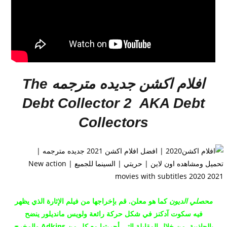
افلام اكشن جديده مترجمه
The
Debt Collector 2 AKA Debt
Collectors
محصلي الديون
كما هو معلن.
قم بإخراجها من فيلم الإثارة الذي يظهر
فيه سكوت آدكنز في شكل حركة رائعة ولويس مانديلور ينضح
بالجاذبية.
من خلال المقابلة التي أجريتها مع كل من Adkins والمخرج