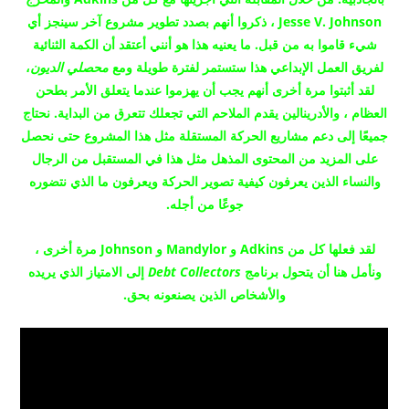
Jesse V. Johnson ، ذكروا أنهم بصدد تطوير مشروع آخر سينجز أي
شيء قاموا به من قبل.
ما يعنيه هذا هو أنني أعتقد أن الكمة الثنائية
لفريق العمل الإبداعي هذا ستستمر لفترة طويلة ومع
محصلي الديون
،
لقد أثبتوا مرة أخرى أنهم يجب أن يهزموا عندما يتعلق الأمر بطحن
العظام ، والأدرينالين يقدم الملاحم التي تجعلك تتعرق من البداية.
نحتاج
جميعًا إلى دعم مشاريع الحركة المستقلة مثل هذا المشروع حتى نحصل
على المزيد من المحتوى المذهل مثل هذا في المستقبل من الرجال
والنساء الذين يعرفون كيفية تصوير الحركة ويعرفون ما الذي نتضوره
جوعًا من أجله.
لقد فعلها كل من Adkins و Mandylor و Johnson مرة أخرى ،
ونأمل هنا أن
يتحول برنامج
Debt Collectors
إلى الامتياز الذي يريده
والأشخاص الذين يصنعونه بحق.