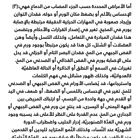
أما الأعراض المحددة حسب الجزء المصاب من الدماغ فهي:[٣]
الإحساس بالألم أو بضغط مكان الورم أو حوله. فقدان التوازن
وإيجاد صعوبة في المهارات الحركية الدقيقة مرتبطة بالإصابة
بورم في المخيخ. تغير في إصدار القرارات والأحكام ويتضمن
هذا فقدان المبادرة في التعامل، وكذلك الكسل وأيضاً وهن
العضلات أو الشلل، كل هذا قد يكون مرتبطاً بوجود ورم في
الفص الجبهي من المخ. فقدان البصر التام أو الجزئي قد يدل
على الإصابة بورم في الفص القذالي أو الصدغي من المخ.
تغيرات في السمع أو النطق أو الذاكرة أو الحالة العاطفيّة
كالعدوانيّة، وكذلك ظهور مشاكل في فهم الكلمات
واسترجاعها، قد يُصاحب الأورام في الفص الجبهي أو الصدغي
للمخ. تغير في الإحساس باللمس أو الضغط، أو ضعف في اليد
أو القدم في جهة واحدة من الجسم، أو ارتباك المريض بين
الجهة اليمنى أو اليسرى، قد ينتج عن ورم في الفص الجبهي أو
الجداري من المخ. عدم القدرة على النظر للأعلى قد يسببه وجود
ورم في الغدّة الصنوبريّة. إدرار الحليب واضطراب الدورة
الشهريّة عند النّساء، وكذلك النّمو المتزايد لليدين أو القدمين
عند البالغين قد يكون مرتبطاً بالإصابة بورم في الغدّة النّخاميّة.