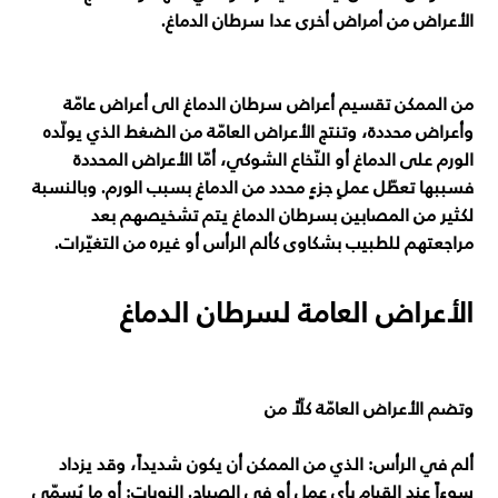
الأعراض من أمراض أخرى عدا سرطان الدماغ.
من الممكن تقسيم أعراض سرطان الدماغ الى أعراض عامّة
وأعراض محددة، وتنتج الأعراض العامّة من الضغط الذي يولّده
الورم على الدماغ أو النّخاع الشوكي، أمّا الأعراض المحددة
فسببها تعطّل عملِ جزءٍ محدد من الدماغ بسبب الورم. وبالنسبة
لكثير من المصابين بسرطان الدماغ يتم تشخيصهم بعد
مراجعتهم للطبيب بشكاوى كألم الرأس أو غيره من التغيّرات.
الأعراض العامة لسرطان الدماغ
وتضم الأعراض العامّة كلّاً من
ألم في الرأس: الذي من الممكن أن يكون شديداً، وقد يزداد
سوءاً عند القيام بأي عمل أو في الصباح. النوبات: أو ما يُسمّى