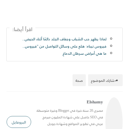
اقرأ أيضا:
لماذا يظهر حب الشباب وجفاف الجلد دائمًا أثناء الحيض؟ هذا هو التفسير - حريتي العربيه
فيروس نيباه: هلع على وسائل التواصل من "فيروس قاتل تنقله الخفافيش" فما قصته وحقيقته؟ - A deadly virus transmitted by bats
ما هي أعراض سرطان الدماغ
شارك الموضوع
صحة
Elshamy
مصري 20 سنة خبرة في Blogger وخبرة متوسطة
في SEO حاصل علي شهادة المليون مبرمج
البروفايل
عربي في تطوير المواقع وشهادة جوجل