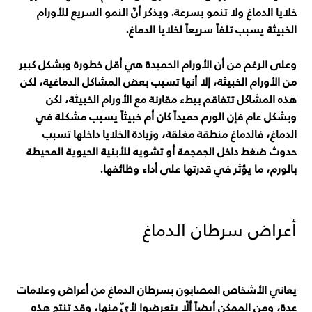
خلايا الدماغ ولا تنمو بسرعة. ويذكر أنّ النمو السريع للأورام
الخبيثة يسبب تلفاً سريعاً لخلايا الدماغ.
وعلى الرغم من أن الأورام الحميدة هي أقل خطورة وبشكل كبير
من الأورام الخبيثة، إلا أنها تسبب بعض المشاكل الدماغية، لكن
هذه المشاكل تتفاقم ببطء مقارنة مع الأورام الخبيثة، لكن
وبشكل عام فإن الورم حميداً كان أم خبيثاً يسبب مشكلة في
الدماغ، فالدماغ منطقة مغلقة، وزيادة الخلايا داخلها تسبب
حدوث ضغط داخل الجمجمة أو تشويه للأبنية الحيوية المحيطة
بالورم، ما يؤثر في قدرتها على أداء وظائفها.
أعراض سرطان الدماغ
يعاني الأشخاص المصابون بسرطان الدماغ من أعراض وعلامات
عدة، ومن الممكن أيضاً ألّا يتعرضوا لأيّ منها، وقد تنتج هذه