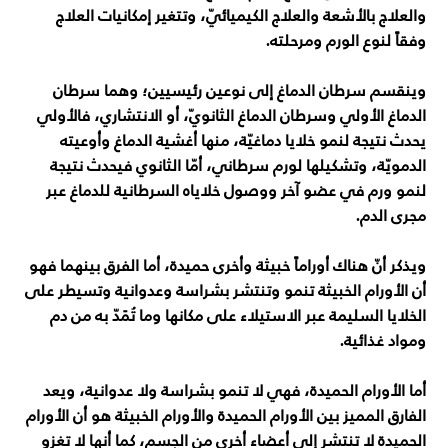
والعلاج بالأشعة والعلاج الكيميائيّ، وتتغير إمكانيات العلاج
وفقاً لنوع الورم ومرحلته.
وينقسم سرطان الدماغ إلى نوعين رئيسيين؛ وهما سرطان
الدماغ الأولي وسرطان الدماغ الثانويّ، أو الانتشاري، فالأولي
يحدث نتيجة لنمو خلايا دماغيّة، منها أغشية الدماغ وأوعيته
الدمويّة، وتشكيلها لورم سرطاني، أمّا الثانوي فيحدث نتيجة
لنمو ورم في عضو آخر ووصول خلاياه السرطانية للدماغ عبر
مجرى الدم.
ويذكر أنّ هناك أوراماً خبيثة وأخرى حميدة، أما الفرق بينهما فهو
أن الأورام الخبيثة تنمو وتنتشر بشراسة وعدوانية وتسيطر على
الخلايا السليمة عبر الاستيلاء على مكانها وما تُمَدّ به من دم
ومواد غذائية.
أما الأورام الحميدة، فهي لا تنمو بشراسة ولا عدوانية، ويعد
الفارق المميز بين الأورام الحميدة والأورام الخبيثة هو أن الأورام
الحميدة لا تنتشر إلى أعضاء أخرى من الجسم، كما أنها لا تغزو