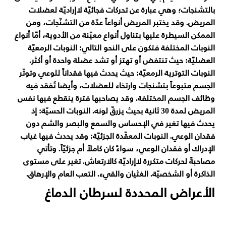
بالتشنجات؛ وهي عبارة عن تحركات فجائيّة لاإراديّة لعضلات
المريض. وقد يختبر المريض أنواعاً عدّة من التشنّجات، ومن
الممكن السيطرة عليها بتناول أنواع معيّنة من الأدوية، أمّا أنواع
النوبات المختلفة فتكون على النحو التالي: النوبات الرمعيّة
العضليّة: حيث تنتفض أو تهتز أو تشد عضلة واحدة أو أكثر.
النوبات التوترية الرمعيّة: حيث يحدث فيها فقداناً للوعي وتوتّر
الجسم متبوعاً بتشنجات وارتخاء للعضلات، وأيضا تُفقد فيه
وظائف الجسم المختلفة. وقد يصاحبها فترة ينقطع فيها نفس
المريض لمدة 30 ثانية بحيث يزرقّ لونه. النوبات الحسيّة: إذ
يحدث فيها تغير في الإحساس والسمع والبصر والشم دون
فقدان الوعي. النوبات المعقّدة الجزئيّة: وقد يحدث فيها غياب
الإدراك أو فقدان الوعي، سواءً كان كاملاً أم جزئيّاً. وتأتي
مصاحبةً لحركات متكررة لاإراديّة كالارتعاش. تغير على مستوى
الذاكرة أو الشخصيّة. الغثيان والقيء. التعب العام والإرهاق.
الأعراض المحددة لسرطان الدماغ