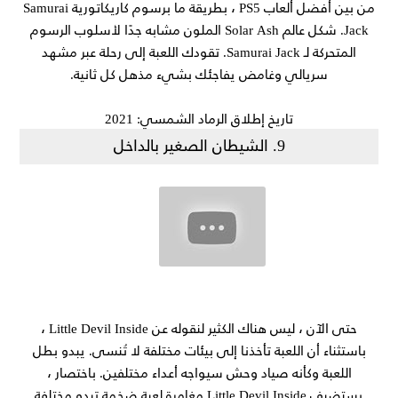
من بين أفضل ألعاب PS5 ، بطريقة ما برسوم كاريكاتورية Samurai
Jack. شكل عالم Solar Ash الملون مشابه جدًا لأسلوب الرسوم
المتحركة لـ Samurai Jack. تقودك اللعبة إلى رحلة عبر مشهد
سريالي وغامض يفاجئك بشيء مذهل كل ثانية.
تاريخ إطلاق الرماد الشمسي: 2021
9. الشيطان الصغير بالداخل
حتى الآن ، ليس هناك الكثير لنقوله عن Little Devil Inside ،
باستثناء أن اللعبة تأخذنا إلى بيئات مختلفة لا تُنسى. يبدو بطل
اللعبة وكأنه صياد وحش سيواجه أعداء مختلفين. باختصار ،
يستضيف Little Devil Inside مغامرة لعبة ضخمة تبدو مختلفة