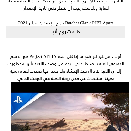
التأثيرات ، يمكننا أن نرى بالضبط مدى قوة PS5. تبدو اللعبة ممتعة
للغاية وللأسف يجب أن ننتظر حتى تاريخ الإصدار.
Ratchet Clank RIFT Apart تاريخ الإصدار: فبراير 2021
5. مشروع أثيا
أولاً ، من غير الواضح ما إذا كان اسم Project ATHIA هو الاسم
الحقيقي للعبة بالضبط. على الرغم من وصف اللعبة بأنها مقطورة ،
إلا أن اللعبة لا تزال قيد الإنشاء ولا يبدو أنها صدرت لفترة زمنية
معينة. فلنتحدث عن مدى روعة اللعبة في الوقت الحالي.