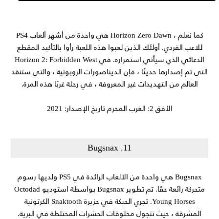
كما نعلم ، Horizon Zero Dawn هي واحدة من أشهر ألعاب PS4
للاعب الفردي. أولئك الذين لعبوا هذه اللعبة رأوا بالتأكيد المقطع
الدعائي الذي سيأتي استمراره. في Horizon 2: Forbidden West
التي تم إصدارها حديثًا ، فإن الديناصورات الروبوتية ، والتي ستنقذ
العالم من التهديدات غير المعروفة ، في رحلة غربًا هذه المرة.
الأفق 2: الغرب المحرم تاريخ الإصدار: 2021
11. Bugsnax
Bugsnax هي واحدة من الألعاب الرائدة في PS5 ولديها رسوم
متحركة رائعة حقًا. تم تطوير Bugsnax بواسطة استوديو Octodad
Young Horses. تجري الحبكة في جزيرة Snaktooth الكرتونية
المشرقة ، حيث تتجول مخلوقات الحشرات المختلطة في البرية.