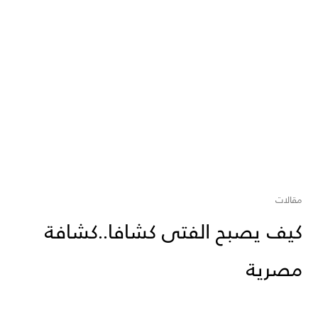
مقالات
كيف يصبح الفتى كشافا..كشافة
مصرية