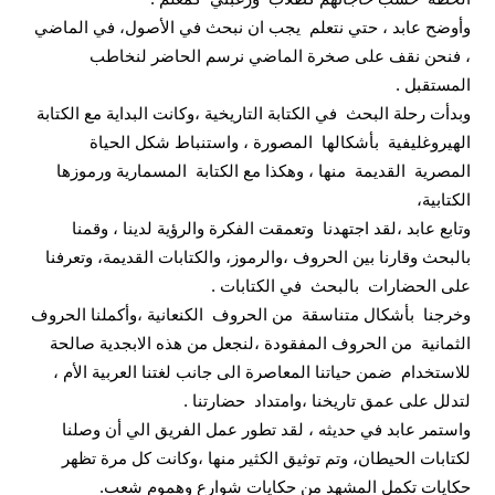
وأوضح عابد ، حتي نتعلم
يجب ان نبحث في الأصول، في الماضي
، فنحن نقف على صخرة الماضي نرسم الحاضر لنخاطب
المستقبل .
وبدأت رحلة البحث
في الكتابة التاريخية ،وكانت البداية مع الكتابة
الهيروغليفية
بأشكالها
المصورة ، واستنباط شكل الحياة
المصرية
القديمة
منها ، وهكذا مع الكتابة
المسمارية ورموزها
الكتابية،
وتابع عابد ،لقد اجتهدنا
وتعمقت الفكرة والرؤية لدينا ، وقمنا
بالبحث وقارنا بين الحروف ،والرموز، والكتابات القديمة، وتعرفنا
على الحضارات
بالبحث
في الكتابات .
وخرجنا
بأشكال متناسقة
من الحروف
الكنعانية ،وأكملنا الحروف
الثمانية
من الحروف المفقودة ،لنجعل من هذه الابجدية صالحة
للاستخدام
ضمن حياتنا المعاصرة الى جانب لغتنا العربية الأم ،
لتدلل على عمق تاريخنا ،وامتداد
حضارتنا .
واستمر عابد في حديثه ، لقد تطور عمل الفريق الي أن وصلنا
لكتابات الحيطان، وتم توثيق الكثير منها ،وكانت كل مرة تظهر
حكايات تكمل المشهد من حكايات شوارع وهموم شعب.