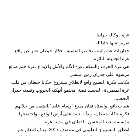
غزة - وكالة حرابيا
تقرير :سها جادالله
جداريات عشوائية ، تختصر القضية ، حكايا حيطان تعبر عن واقع
غزة الجميلة الثائرة.
هي غزة الحرب والسلام ،غزة الألم والأمل والإبداع ،غزة حلم ضائع
مرسوم على جدران زمن
منسي.
فكانت فكرة ،لتصبح واقع لانطلاق مشروع
حكايا حيطان من قلب
غزة المتمردة ، ليجسد قصة
مجتمع أنهكته الحروب وقيدته جدران
الصمت.
شباب يافع، واستاذ فنان مبدع "وسام عابد "،انبثقت من خلالهم
فكرة حكايا حيطان، وبدأت تنفذ على أرض الواقع ، واحتضنتها
مؤسسة
عبد المحسن
القطان في مدينة غزة.
انطلق المشروع التعليمي في منتصف 2017 بهدف التعلم عبر