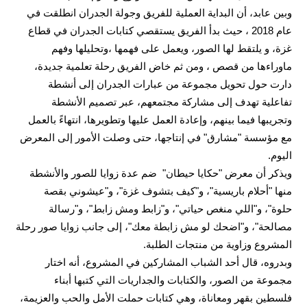
وبين عابد، أن البداية العملية للفريق وجولة الجدران انطلقت في
عام 2018 ، حيث بدأ الفريق يستقصي كتابات الجدران في قطاع
غزة، و يلتقط لها الصور، ويعمل على فهمها ،وتحليلها وفهم
ماوراءها من قصص ، ومن ثم خاض الفريق رحلة تعلمية جديدة،
دارت حول تحويل مجموعة من عبارات الجدران إلى أنشطة
تفاعلية تهدف إلى مشاركة مجتمعهم، عبر تصميم الأنشطة
وتجريبها فيما بينهم، وإعادة العمل عليها وتطويرها، انتهاءً بالعمل
مع مؤسسة "مشارق" في إنتاجها، حتى وصلت الأمور إلى المعرض
اليوم.
ويذكر أن معرض "حكايا حيطان"
ضم عدة زوايا للصور والأنشطة
منها "أحلام باريسية"، و"كيف بتشوف غزة"، و"عيشوني بقصة
حلوة"، و"اللي منغص حياتي"، و"زابط ومش زابط"، و"رسالة
مصالحة"، و"اضحك لو مش زابطة معك"، إلى جانب زوايا صور رحلة
المشروع وزاوية من منتجات الطلبة.
وبدروه، قال أحد الشباب المشاركين في المشروع، أنه اختار
مجموعة من الصور، والكتابات والجداريات التي كتبها أبناء
فلسطين بقهر ومعاناة، وهي كتابات حملت الأمل والحب والعزيمة،