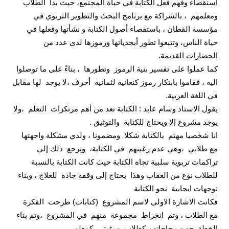
استقصاء وفهم فعل الكتابة في حياة المجتمع، حيث بدأ
الطلاب
ومعلمهم
، بالشراكة مع برنامج البحث والتطوير التربوي في
مؤسسة القطان ، باستقصاء أصول الكتابة و نشأتها وفعلها في
حياة الناس، وتتبعوا تطور أبجدياتها ورموزها لدى عدد من
الحضارات القديمة.
كما عملوا على تفسير بنية الرموز
وتطورها
، بناءً على ما توصلوا
اليه ، فقاموا بابتكار رموز كنعانية لثمانية
أحرف ،لا يوجد
لها مقابل
في اللغة العربية.
يقول الاستاذ وسام عابد : الكتابة تعد من أهم مرتكزات
التعلم
،ولا
يوجد مشروع إلا ويحتاج للكتابة
والتوثيق .
انا شخصيا مهتم
بالكتابة شكلا
ومضمونا ، ولدي مشكلة واجهتها
مع طلابي
،وهي عدم رغبتهم
في الكتابة،
ويرجع
ذلك إلى
تراكمات تربوية سلبية تجاه الكتابة حيث كانت الكتابة بالنسبة
للطلاب نوع من العقاب وهذا
يحتاج إلى وقفة جادة
للعلاج ، وبناء
توجهات ايجابية
نحو الكتابة
فكانت الاشارة الاولى لاسم المشروع
(كتابات) طرحت
الفكرة
مع الطلاب ، وتم
انخراط
مجموعة
منهم
في المشروع
،وتم بناء
الخطة
حسب حاجاتهم كطلاب
ورغبتي
كمعلم .