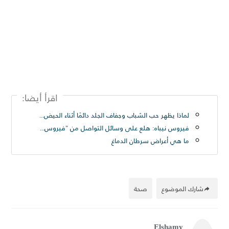
اقرأ أيضا:
لماذا يظهر حب الشباب وجفاف الجلد دائمًا أثناء الحيض؟ هذا هو التفسير - حريتي العربيه
فيروس نيباه: هلع على وسائل التواصل من "فيروس قاتل تنقله الخفافيش" فما قصته وحقيقته؟ - A deadly virus transmitted by bats
ما هي أعراض سرطان الدماغ
شارك الموضوع
صحة
Elshamy