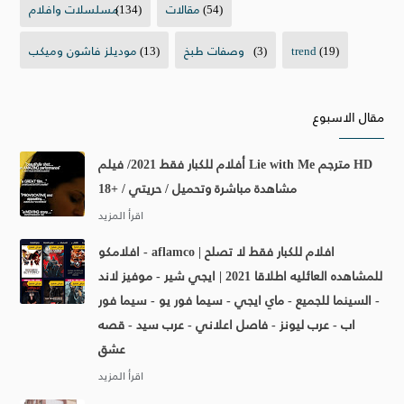
(54)
مقالات
(134)
مسلسلات وافلام
(19)
trend
(3)
وصفات طبخ
(13)
موديلز فاشون وميكب
مقال الاسبوع
أفلام للكبار فقط 2021/ فيلم Lie with Me مترجم HD
مشاهدة مباشرة وتحميل / حريتي / +18
افلامكو - aflamco | افلام للكبار فقط لا تصلح
للمشاهده العائليه اطلاقا 2021 | ايجي شير - موفيز لاند
- السينما للجميع - ماي ايجي - سيما فور يو - سيما فور
اب - عرب ليونز - فاصل اعلاني - عرب سيد - قصه
عشق