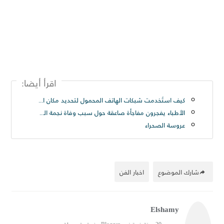
اقرأ أيضا:
كيف استُخدمت شبكات الهاتف المحمول لتحديد مكان الأميرة لطيفة Princess Latifah - حريتي العربيه - صنداي تلغراف
الأطباء يفجرون مفاجأة صاعقة حول سبب وفاة نجمة الرقص الشرقي ناريمان عبود Nariman Abboud
عروسة الصحراء
شارك الموضوع
اخبار الفن
Elshamy