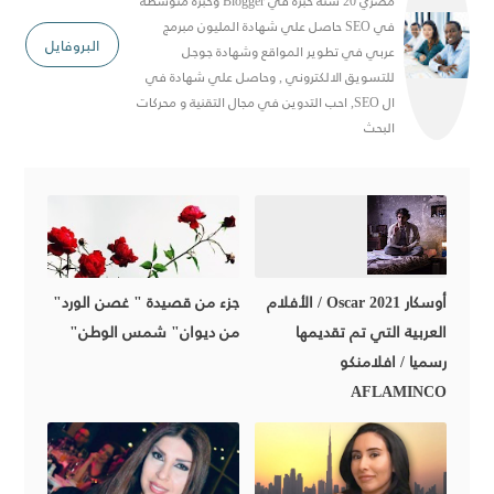
مصري 20 سنة خبرة في Blogger وخبرة متوسطة
في SEO حاصل علي شهادة المليون مبرمج
البروفايل
عربي في تطوير المواقع وشهادة جوجل
للتسويق الالكتروني , وحاصل علي شهادة في
ال SEO, احب التدوين في مجال التقنية و محركات
البحث
أوسكار 2021 Oscar / الأفلام
جزء من قصيدة " غصن الورد"
العربية التي تم تقديمها
من ديوان" شمس الوطن"
رسميا / افلامنكو
AFLAMINCO