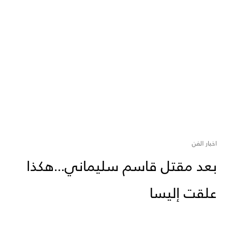
اخبار الفن
بعد مقتل قاسم سليماني...هكذا
علقت إليسا