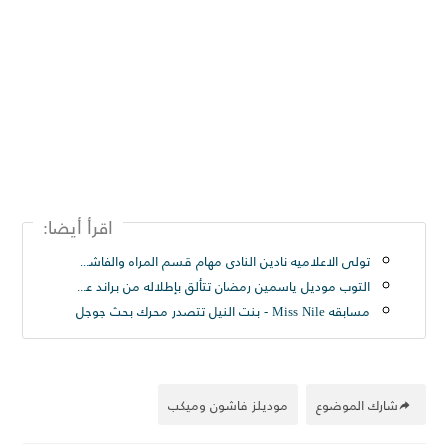
اقرأ أيضا:
تولى الاعلاميه نادين النادى مهام قسم المراه والفاشون بموقع مجله حريتى العربيه
التوب موديل ياسمين رمضان تتألق بإطلاله من براند عابر سبيل
مسابقه Miss Nile - بنت النيل تتصدر محرك بحث جوجل
شارك الموضوع
موديلز فاشون وميكب