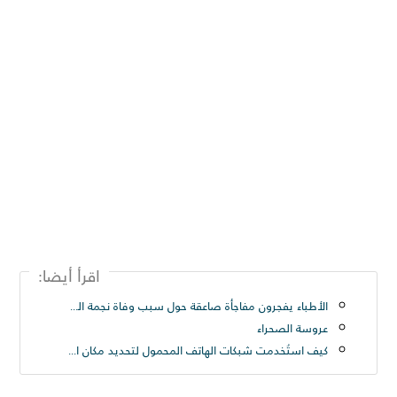
اقرأ أيضا:
الأطباء يفجرون مفاجأة صاعقة حول سبب وفاة نجمة الرقص الشرقي ناريمان عبود Nariman Abboud
عروسة الصحراء
كيف استُخدمت شبكات الهاتف المحمول لتحديد مكان الأميرة لطيفة Princess Latifah - حريتي العربيه - صنداي تلغراف