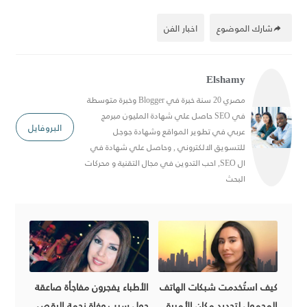
شارك الموضوع
اخبار الفن
Elshamy
مصري 20 سنة خبرة في Blogger وخبرة متوسطة
في SEO حاصل علي شهادة المليون مبرمج
البروفايل
عربي في تطوير المواقع وشهادة جوجل
للتسويق الالكتروني , وحاصل علي شهادة في
ال SEO, احب التدوين في مجال التقنية و محركات
البحث
كيف استُخدمت شبكات الهاتف
الأطباء يفجرون مفاجأة صاعقة
المحمول لتحديد مكان الأميرة
حول سبب وفاة نجمة الرقص