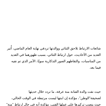
شائعات الارتباط تلاحق الثنائي ووالدتها تردفي نهاية العام الماضي، أُثير
العديد من الأحاديث، حول ارتباط الثنائي، بسبب ظهورهما في العديد
من المناسبات، والتقاطهم الصور التذكارية سويًا، الأمر الذي تم نفيه
فيما بعد.
حيث نفت والدة الفنانة منة عرفة، ما تردد خلال حديثها
لصحيفة"الوطن"، مؤكدة إن ابنتها ليست مرتبطة في الوقت الحالي،
حيث ينصب تركيزها على عملها الفني، مؤكدة أنه في حال ارتباط "منة"