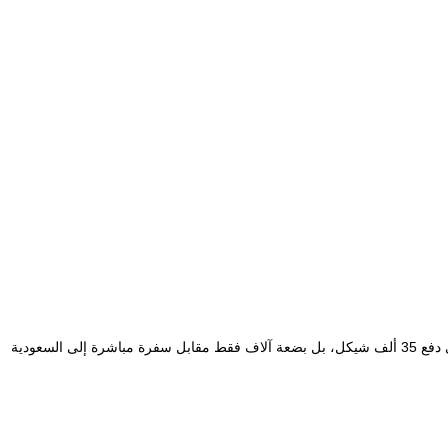
وأضاف: أن الحجاج لن يضطروا في أعقاب ذلك إلى دفع 35 ألف شيكل، بل بضعة آلاف فقط مقابل سفرة مباشرة إلى السعودية