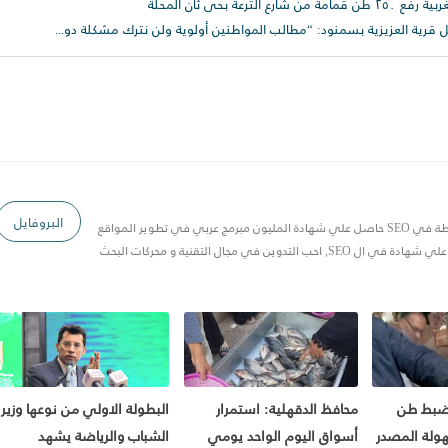
عة بحى ثان المحلة
محافظ الغربية يتجول سيرا على الأقدام داخل قرية العزيزية بسمنود: “مطالب المواطنين أولوية ولن نترك مشكلة دون حل
البروفايل
مصري 20 سنة خبرة في Blogger وخبرة متوسطة في SEO حاصل علي شهادة المليون مبرمج عربي في تطوير المواقع
 في مجال التقنية و محركات البحث
 ضبط طن
محافظ الدقهلية: استمرار
البطولة الاولي من نوعها وزير
ولة المصدر
أسواق اليوم الواحد يومي
الشباب والرياضة يشهد