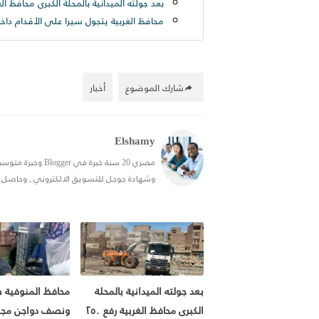
بعد جولته الميدانية بالمحلة الكبرى محافظ الغربية رفع ٢٥٠ طن قمامة من شارع التر
شارك الموضوع
أخبار
Elshamy
وشهادة جوجل للتسويق الالكتروني , وحاصل علي شهادة في ال SEO, احب التدوين
بعد جولته الميدانية بالمحلة
محافظ المنوفية
الكبرى محافظ الغربية رفع ٢٥٠
ونصف دواجن مجه