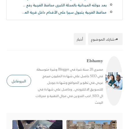
بعد جولته الميدانية بالمحلة الكبرى محافظ الغربية رفع ٢٥٠ طن قمامة من شارع الترعة بحى ثان المحلة
محافظ الغربية يتجول سيرا على الأقدام داخل قرية العزيزية بسمنود: “مطالب المواطنين أولوية ولن نترك مشكلة دون حل
شارك الموضوع
أخبار
Elshamy
مصري 20 سنة خبرة في Blogger وخبرة متوسطة
في SEO حاصل علي شهادة المليون مبرمج
البروفايل
عربي في تطوير المواقع وشهادة جوجل
للتسويق الالكتروني , وحاصل علي شهادة في
ال SEO, احب التدوين في مجال التقنية و محركات
البحث