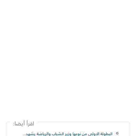
اقرأ أيضا:
البطولة الاولي من نوعها وزير الشباب والرياضة يشهد المؤتمر الصحفي لبطولة أندية كرة القدم الإلكترونية