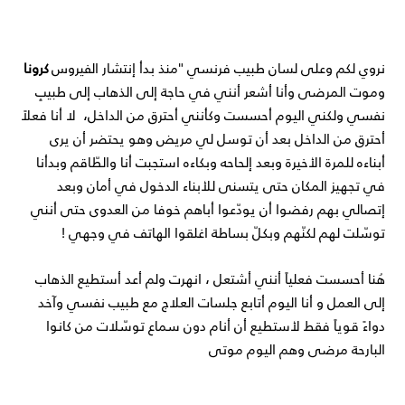
نروي لكم وعلى لسان طبيب فرنسي
"منذ بدأ إنتشار الفيروس
 كرونا
وموت المرضى وأنا أشعر أنني في حاجة إلى الذهاب إلى طبيبٍ 
نفسي ولكني اليوم أحسست وكأنني أحترق من الداخل،  لا أنا فعلاً 
أحترق من الداخل بعد أن توسل لي مريض وهو يحتضر أن يرى 
أبناءه للمرة الأخيرة وبعد إلحاحه وبكاءه استجبت أنا والطّاقم وبدأنا 
في تجهيز المكان حتى يتسنى للأبناء الدخول في أمان وبعد 
إتصالي بهم رفضوا أن يودّعوا أباهم خوفا من العدوى حتى أنني 
توسّلت لهم لكنّهم وبكلّ بساطة اغلقوا الهاتف في وجهي ! 
هُنا أحسست فعلياً أنني أشتعل ، انهرت ولم أعد أستطيع الذهاب 
إلى العمل و أنا اليوم أتابع جلسات العلاج مع طبيب نفسي وآخد 
دواءً قوياً فقط لأستطيع أن أنام دون سماع توسّلات من كانوا 
البارحة مرضى وهم اليوم موتى