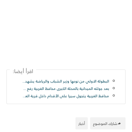
اقرأ أيضا:
البطولة الاولي من نوعها وزير الشباب والرياضة يشهد المؤتمر الصحفي لبطولة أندية كرة القدم الإلكترونية
بعد جولته الميدانية بالمحلة الكبرى محافظ الغربية رفع ٢٥٠ طن قمامة من شارع الترعة بحى ثان المحلة
محافظ الغربية يتجول سيرا على الأقدام داخل قرية العزيزية بسمنود: “مطالب المواطنين أولوية ولن نترك مشكلة دون حل
شارك الموضوع
أخبار