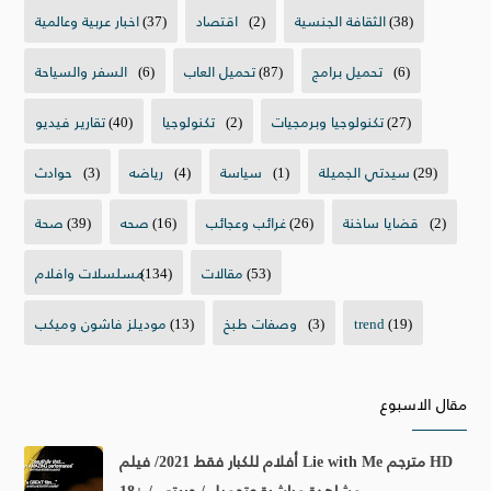
(38)
الثقافة الجنسية
(2)
اقتصاد
(37)
اخبار عربية وعالمية
(6)
تحميل برامج
(87)
تحميل العاب
(6)
السفر والسياحة
(27)
تكنولوجيا وبرمجيات
(2)
تكنولوجيا
(40)
تقارير فيديو
(29)
سيدتي الجميلة
(1)
سياسة
(4)
رياضه
(3)
حوادث
(2)
قضايا ساخنة
(26)
غرائب وعجائب
(16)
صحه
(39)
صحة
(53)
مقالات
(134)
مسلسلات وافلام
(19)
trend
(3)
وصفات طبخ
(13)
موديلز فاشون وميكب
مقال الاسبوع
أفلام للكبار فقط 2021/ فيلم Lie with Me مترجم HD
مشاهدة مباشرة وتحميل / حريتي / +18