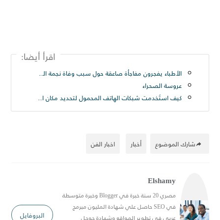
اقرأ أيضا:
الأطباء يفجرون مفاجأة صاعقة حول سبب وفاة نجمة الرقص الشرقي ناريمان عبود Nariman Abboud
عروسة الصحراء
كيف استُخدمت شبكات الهاتف المحمول لتحديد مكان الأميرة لطيفة Princess Latifah - حريتي العربيه - صنداي تلغراف
شارك الموضوع
أخبار
اخبار الفن
Elshamy
مصري 20 سنة خبرة في Blogger وخبرة متوسطة
في SEO حاصل علي شهادة المليون مبرمج
البروفايل
عربي في تطوير المواقع وشهادة جوجل