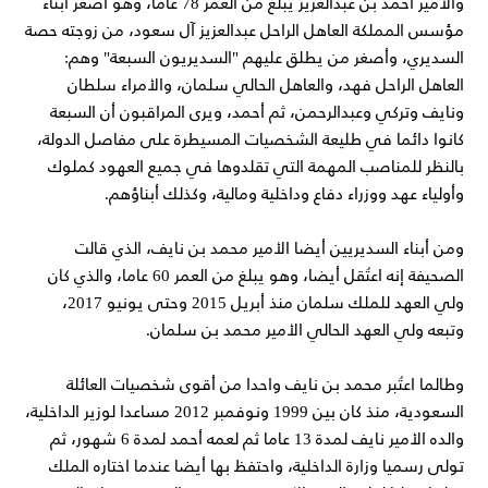
والأمير أحمد بن عبدالعزيز يبلغ من العمر 78 عاما، وهو أصغر أبناء
مؤسس المملكة العاهل الراحل عبدالعزيز آل سعود، من زوجته حصة
السديري، وأصغر من يطلق عليهم "السديريون السبعة" وهم:
العاهل الراحل فهد، والعاهل الحالي سلمان، والأمراء سلطان
ونايف وتركي وعبدالرحمن، ثم أحمد، ويرى المراقبون أن السبعة
كانوا دائما في طليعة الشخصيات المسيطرة على مفاصل الدولة،
بالنظر للمناصب المهمة التي تقلدوها في جميع العهود كملوك
وأولياء عهد ووزراء دفاع وداخلية ومالية، وكذلك أبناؤهم.
ومن أبناء السديريين أيضا الأمير محمد بن نايف، الذي قالت
الصحيفة إنه اعتُقل أيضا، وهو يبلغ من العمر 60 عاما، والذي كان
ولي العهد للملك سلمان منذ أبريل 2015 وحتى يونيو 2017،
وتبعه ولي العهد الحالي الأمير محمد بن سلمان.
وطالما اعتُبر محمد بن نايف واحدا من أقوى شخصيات العائلة
السعودية، منذ كان بين 1999 ونوفمبر 2012 مساعدا لوزير الداخلية،
والده الأمير نايف لمدة 13 عاما ثم لعمه أحمد لمدة 6 شهور، ثم
تولى رسميا وزارة الداخلية، واحتفظ بها أيضا عندما اختاره الملك