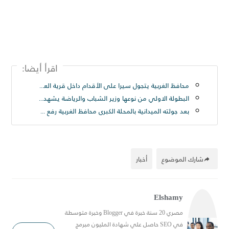
اقرأ أيضا:
محافظ الغربية يتجول سيرا على الأقدام داخل قرية العزيزية بسمنود: “مطالب المواطنين أولوية ولن نترك مشكلة دون حل
البطولة الاولي من نوعها وزير الشباب والرياضة يشهد المؤتمر الصحفي لبطولة أندية كرة القدم الإلكترونية
بعد جولته الميدانية بالمحلة الكبرى محافظ الغربية رفع ٢٥٠ طن قمامة من شارع الترعة بحى ثان المحلة
شارك الموضوع
أخبار
Elshamy
مصري 20 سنة خبرة في Blogger وخبرة متوسطة
في SEO حاصل علي شهادة المليون مبرمج