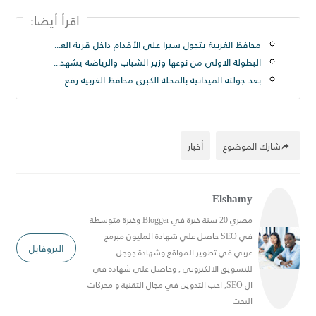
اقرأ أيضا:
محافظ الغربية يتجول سيرا على الأقدام داخل قرية العزيزية بسمنود: “مطالب المواطنين أولوية ولن نترك مشكلة دون حل
البطولة الاولي من نوعها وزير الشباب والرياضة يشهد المؤتمر الصحفي لبطولة أندية كرة القدم الإلكترونية
بعد جولته الميدانية بالمحلة الكبرى محافظ الغربية رفع ٢٥٠ طن قمامة من شارع الترعة بحى ثان المحلة
شارك الموضوع
أخبار
Elshamy
مصري 20 سنة خبرة في Blogger وخبرة متوسطة
في SEO حاصل علي شهادة المليون مبرمج
البروفايل
عربي في تطوير المواقع وشهادة جوجل
للتسويق الالكتروني , وحاصل علي شهادة في
ال SEO, احب التدوين في مجال التقنية و محركات
البحث