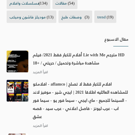
(54)
مقالات
(134)
مسلسلات وافلام
(19)
trend
(3)
وصفات طبخ
(13)
موديلز فاشون وميكب
مقال الاسبوع
أفلام للكبار فقط 2021/ فيلم Lie with Me مترجم HD
مشاهدة مباشرة وتحميل / حريتي / +18
افلامكو - aflamco | افلام للكبار فقط لا تصلح
للمشاهده العائليه اطلاقا 2021 | ايجي شير - موفيز لاند
- السينما للجميع - ماي ايجي - سيما فور يو - سيما فور
اب - عرب ليونز - فاصل اعلاني - عرب سيد - قصه
عشق