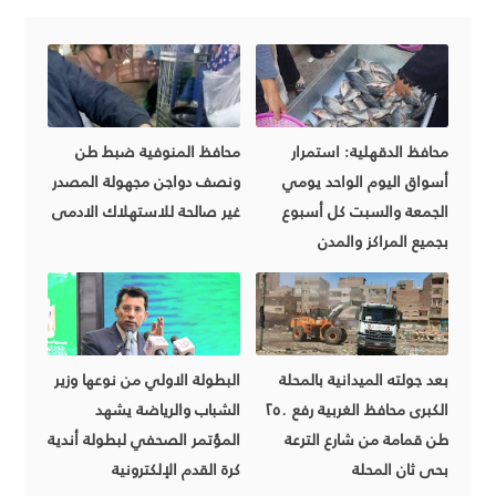
محافظ الدقهلية: استمرار
محافظ المنوفية ضبط طن
أسواق اليوم الواحد يومي
ونصف دواجن مجهولة المصدر
الجمعة والسبت كل أسبوع
غير صالحة للاستهلاك الادمى
بجميع المراكز والمدن
بعد جولته الميدانية بالمحلة
البطولة الاولي من نوعها وزير
الكبرى محافظ الغربية رفع ٢٥٠
الشباب والرياضة يشهد
طن قمامة من شارع الترعة
المؤتمر الصحفي لبطولة أندية
بحى ثان المحلة
كرة القدم الإلكترونية