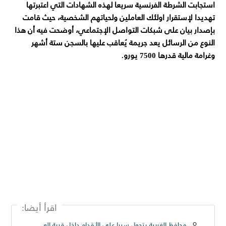
استجابت الشرطة الفرنسية سريعا لهذه الشهادات التي اعتبرتها
تهديدا لإستقرار اولئك العاملين ولحياتهم الشخصية، حيث قامت
بإصدار بيان على شبكات التواصل الإجتماعي، أوضحت فيه أن هذا
النوع من الرسائل يعد جريمة يُعاقب عليها بالسجن ستة أشهر
وغرامة مالية قدرها 7500 يورو.
اقرأ أيضا:
محافظ الغربية يتجول سيرا على الأقدام داخل قرية العزيزية بسمنود: “مطالب المواطنين أولوية ولن نترك مشكلة دون حل