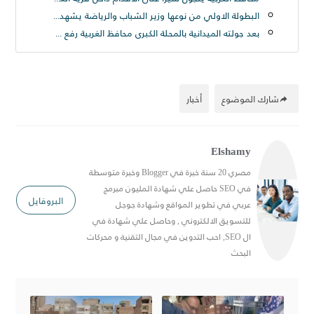
البطولة الاولي من نوعها وزير الشباب والرياضة يشهد المؤتمر الصحفي لبطولة أندية كرة القدم الإلكترونية
بعد جولته الميدانية بالمحلة الكبرى محافظ الغربية رفع ٢٥٠ طن قمامة من شارع الترعة بحى ثان المحلة
شارك الموضوع
أخبار
Elshamy
مصري 20 سنة خبرة في Blogger وخبرة متوسطة
في SEO حاصل علي شهادة المليون مبرمج
البروفايل
عربي في تطوير المواقع وشهادة جوجل
للتسويق الالكتروني , وحاصل علي شهادة في
ال SEO, احب التدوين في مجال التقنية و محركات
البحث