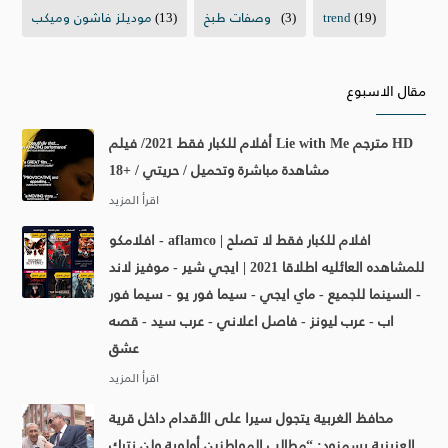
(19)
trend
(3)
وصفات طبخ
(13)
موديلز فاشون وميكب
مقال الاسبوع
أفلام للكبار فقط 2021/ فيلم Lie with Me مترجم HD
مشاهدة مباشرة وتحميل / حريتي / +18
افلامكو - aflamco | افلام للكبار فقط لا تصلح
للمشاهده العائليه اطلاقا 2021 | ايجي شير - موفيز لاند
- السينما للجميع - ماي ايجي - سيما فور يو - سيما فور
اب - عرب ليونز - فاصل اعلاني - عرب سيد - قصه
عشق
محافظ الغربية يتجول سيرا على الأقدام داخل قرية
العزيزية بسمنود: “مطالب المواطنين أولوية ولن نترك