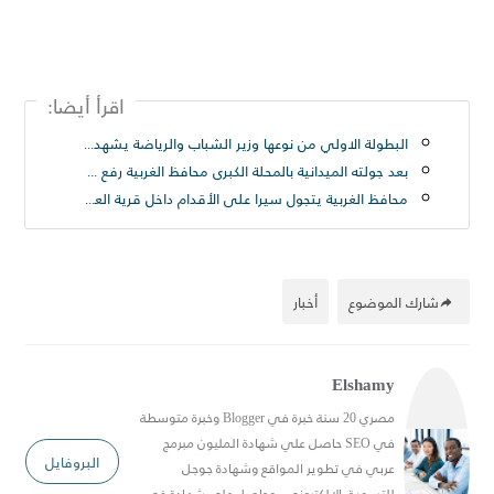
اقرأ أيضا:
البطولة الاولي من نوعها وزير الشباب والرياضة يشهد المؤتمر الصحفي لبطولة أندية كرة القدم الإلكترونية
بعد جولته الميدانية بالمحلة الكبرى محافظ الغربية رفع ٢٥٠ طن قمامة من شارع الترعة بحى ثان المحلة
محافظ الغربية يتجول سيرا على الأقدام داخل قرية العزيزية بسمنود: “مطالب المواطنين أولوية ولن نترك مشكلة دون حل
شارك الموضوع
أخبار
Elshamy
مصري 20 سنة خبرة في Blogger وخبرة متوسطة
في SEO حاصل علي شهادة المليون مبرمج
البروفايل
عربي في تطوير المواقع وشهادة جوجل
للتسويق الالكتروني , وحاصل علي شهادة في