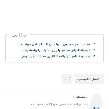
اقرأ أيضا:
محافظ الغربية يتجول سيرا على الأقدام داخل قرية العزيزية بسمنود: “مطالب المواطنين أولوية ولن نترك مشكلة دون حل
البطولة الاولي من نوعها وزير الشباب والرياضة يشهد المؤتمر الصحفي لبطولة أندية كرة القدم الإلكترونية
بعد جولته الميدانية بالمحلة الكبرى محافظ الغربية رفع ٢٥٠ طن قمامة من شارع الترعة بحى ثان المحلة
شارك الموضوع
أخبار
Elshamy
مصري 20 سنة خبرة في Blogger وخبرة متوسطة