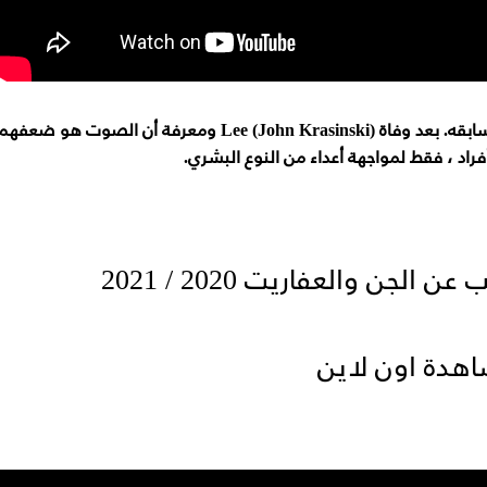
مكان هادئ الجزء الثاني سينتقل حيث توقف سابقه. بعد وفاة Lee (John Krasinski) ومعرفة أن الصوت هو ضعفه
راد ، فقط لمواجهة أعداء من النوع البشري.
أفلام للكبار فقط / أفلام رعب عن الجن والعفاريت 2020 / 2021
هدة اون لاين