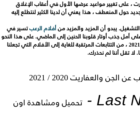
 عبر الزمن Last Night in Sohoأُجبرت ، على تغيير مواعيد عرضها الأول في أعقاب الإغلاق
ديد حول المنعطف ، هذا يعني أن لدينا الكثير لنتطلع إليه
أفلام الرعب
تسير في
على أمل جذب أوتار قلوبنا الحنين إلى الماضي. على هذا النحو
، إليك 8 أفلام رعب نتطلع إليها في عام 2021 ، من التتابعات المرتقبة للغاية إلى الأفلام التي تجعلنا
 لا تقل أننا لم نحذرك.
أفلام للكبار فقط / أفلام رعب عن الجن والعفاريت 2020 / 2021
Last N
تحميل ومشاهدة اون