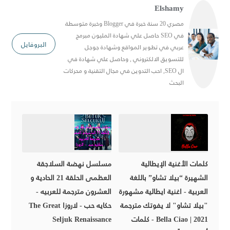
Elshamy
مصري 20 سنة خبرة في Blogger وخبرة متوسطة
في SEO حاصل علي شهادة المليون مبرمج
البروفايل
عربي في تطوير المواقع وشهادة جوجل
للتسويق الالكتروني , وحاصل علي شهادة في
ال SEO, احب التدوين في مجال التقنية و محركات
البحث
كلمات الأغنية الإيطالية
مسلسل نهضة السلاجقة
الشهيرة “بيلا تشاو” باللغة
العظمى الحلقة 21 الحادية و
العربية - اغنية ايطالية مشهورة
العشرون مترجمة للعربيه -
"بيلا تشاو" لا يفوتك مترجمة
حكايه حب - لاروزا The Great
2021 | Bella Ciao - كلمات
Seljuk Renaissance