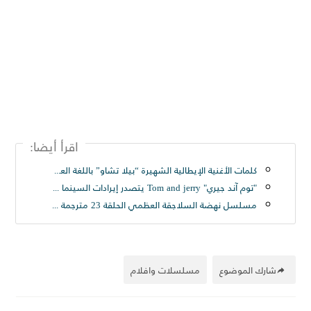
اقرأ أيضا:
كلمات الأغنية الإيطالية الشهيرة “بيلا تشاو” باللغة العربية - اغنية ايطالية مشهورة "بيلا تشاو" لا يفوتك مترجمة 2021 | Bella Ciao - كلمات أغنية وداعاً يا جميلتي من مسلسل Money Heist
"توم آند جيري" Tom and jerry يتصدر إيرادات السينما الأمريكية - حريتي
مسلسل نهضة السلاجقة العظمي الحلقة 23 مترجمة الثانيه والعشرون كاملة قصة عشق جودة HD - حرابيا
شارك الموضوع
مسلسلات وافلام