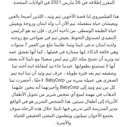
المقرر إطلاقه في 26 مارس 2021 في الولايات المتحدة.
هذا
الفيلم
يروي لنا قصة الأخوين تيم وتيد ، اللذين أصبحا بالغين
ويعيشان حياة منفصلة.
تيم الآن أب وله ابنتان وزوجة ويعيش
حياة الطبقة الوسطى.
من ناحية أخرى ، فإن تيد هو الرئيس
التنفيذي لصندوق التحوط.
يعيش تيم في ضواحي مع زوجته
ولديه ابنتان تدعى تابيثا وتينا.
طابيثا تبلغ من العمر 7 سنوات
وهي فائقة الذكاء.
إنها ممتازة في فصلها ، كما أنها تعشق عمه
تيد وتريد أن تصبح مثله.
لكن تيم ليس سعيدًا مع تابيثا لأنه يعتقد
أنها لا تستمتع بطفولتها.
عندما جاء تيد لمقابلة ابنة أخته تينا
وشقيقه تيم بعد فترة طويلة ، عرف تيم وتيد أن تينا ابنة تيم
الصغرى هي عميلة سرية من BabyCorp.
لاحقًا ، أحضرت تينا
كل من تيم وتيد إلى BabyCorp وأخبرتهما أنه يتعين عليهما
الذهاب في مهمة لمنع أي شخص شرير من تحويل الأطفال
الأبرياء إلى أطفال سيئين.
هذا الشخص الشرير هو في الواقع
مدير المدرسة التي تدرس فيها تابيثا.
خلال هذه الرحلة سوف
يجتمع الأخوان تمبلتون ويتعلمون المعنى الحقيقي للحياة
والأسرة.