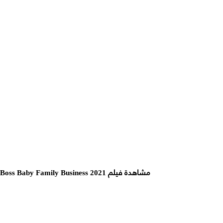
مشاهدة فيلم The Boss Baby Family Business 2021 مترجم اون لاين / حريتي