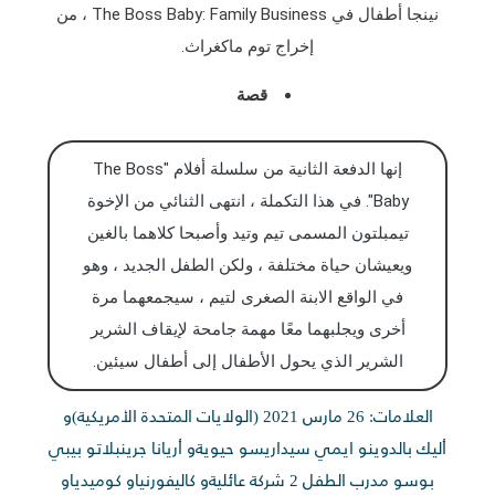
نينجا أطفال في The Boss Baby: Family Business ، من
إخراج توم ماكغراث.
قصة
إنها الدفعة الثانية من سلسلة أفلام "The Boss
Baby".
في هذا التكملة ، انتهى الثنائي من الإخوة
تيمبلتون المسمى تيم وتيد وأصبحا كلاهما بالغين
ويعيشان حياة مختلفة ، ولكن الطفل الجديد ، وهو
في الواقع الابنة الصغرى لتيم ، سيجمعهما مرة
أخرى ويجلبهما معًا مهمة جامحة لإيقاف الشرير
الشرير الذي يحول الأطفال إلى أطفال سيئين.
العلامات: 26 مارس 2021 (الولايات المتحدة الأمريكية)و
أليك بالدوينو ايمي سيداريسو حيويةو أريانا جرينبلاتو بيبي
بوسو مدرب الطفل 2 شركة عائليةو كاليفورنياو كوميدياو