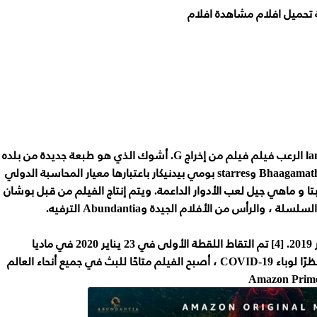
ة تحميل افلام مشاهدة افلام
Durgamati هو 2020 الهندي الهندية -language الرعب فيلم فيلم من إخراج G. أشوك الذي هو طبعة جديدة من بلده
التيلجو - التاميلية فيلم بلغتين Bhaagamathie (2018). [2] وstarres بومي بيدنيكار باعتبارها معيار المحاسبة الدولي
و ماهي جيل لعب الأدوار الداعمة. ويتم إنتاج الفيلم من قبل بوشان
تم الإعلان الرسمي عن الفيلم في 30 نوفمبر 2019. [4] تم التقاط اللقطة الأولى في 23 يناير 2020 في ماديا
براديش وبدأ التصوير هناك في 30 يناير. [5] نظرًا لوباء COVID-19 ، أصبح الفيلم متاحًا للبث في جميع أنحاء العالم