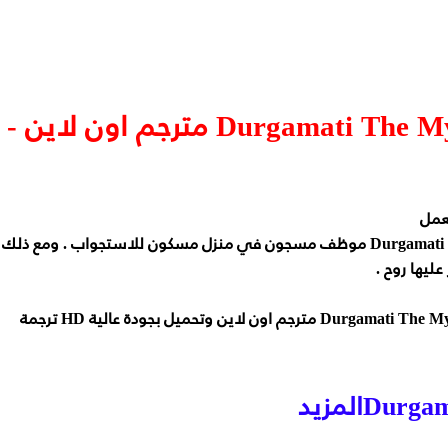
مشاهدة فيلم Durgamati The Myth 2020 مترجم اون لاين -
فيلم دورغاماتي : الأسطورة Durgamati The Myth 2020 موظف مسجون في منزل مسكون للاستجواب . ومع ذلك
عليها روح .
مشاهدة فيلم الرعب والإثارة الهندي Durgamati The Myth 2020 مترجم اون لاين وتحميل بجودة عالية HD ترجمة