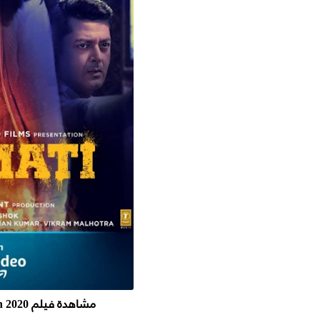
مشاهدة فيلم Durgamati The Myth 2020 مترجم اون لاين - حريتي