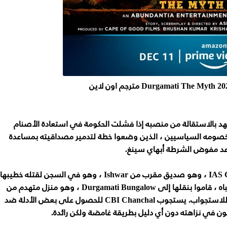
هد بالاستقالة من منصبه إذا فشلت الحكومة في استعادة الأصنام
خصومه السياسيين ، الذين وضعوا خطة لتدمير مصداقيته بمساعدة
يخطط الاثنان لاستجواب IAS Chanchal Chauhan ، وهو صديق مقرب من Ishwar ، وهو في السجن لقتله خطيبها
Shakti ، الذي كان شقيق Abhay. لتجنب الانتباه ، قاموا بنقلها إلى Durgamati Bungalow ، وهو منزل متهدم من
المفترض أنه مسكون في ضواحي المدينة ، للاستجواب. يستجوب CBI Chanchal للحصول على بعض الأدلة ضد