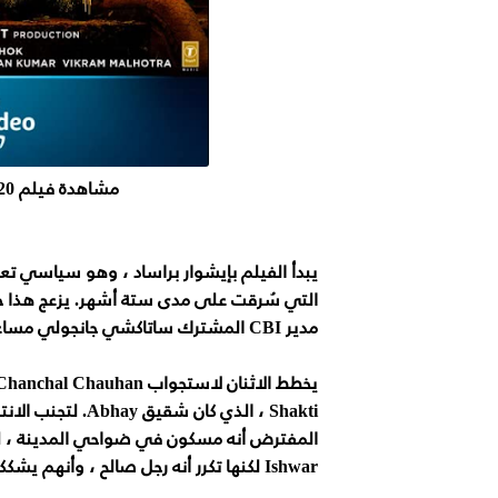
مشاهدة فيلم Durgamati The Myth 2020 مترجم اون لاين
يبدأ الفيلم بإيشوار براساد ، وهو سياسي تع
التي سُرقت على مدى ستة أشهر. يزعج هذا 
مدير CBI المشترك ساتاكشي جانجولي مساعد مفوض الشرطة أبهاي سينغ.
Ishwar لكنها تكرر أنه رجل صالح ، وأنهم يشككون في نزاهته دون أي دليل بطريقة غامضة ولكن رائدة.