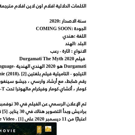
الكلمات الدلالية افلام اون لاين افلام مترجم
سنة الاصدار :2020
الجودة :COMING SOON
اللغة :هندي
البلد :الهند
الانواع : اثارة - رعب
فيلم Durgamati The Myth 2020
رقم ضابط، مع أرشاد وارسي ، جيشو سينغوبتا 
كومار ، أكشاي كومار وفيكرام مالهوترا تحت T-السلسلة ، والرأس من الأفلام الجيدة وAbundantia الترفيه.
اعتبارًا من 11 ديسمبر 2020 على Amazon Prime Video . [1]