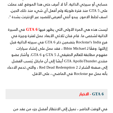
حسابي أو سيرتي الذاتية. أنا لا أعرف حتى هذا الموقع. لقد عملت
على GTA 5 منذ فترة طويلة ولم أفعل أي شيء منذ ذلك الحين.
اسف لخلط الامور. يبدو أنني أتعرض للتصيد عبر الإنترنت بشدة ".
GTA 6
ليست هذه هي المرة الأولى التي يظهر فيها
في السيرة
الذاتية لشخص ما. قام فنان ثلاثي الأبعاد عمل لفترة وجيزة في
فرع Rockstar's India بتضمين ذكر GTA 6 في سيرته الذاتية قبل
إزالتها. وفقًا لـ Bibin Michael ، فقد عمل على إنشاء سيارات
مفهوم مطابقة للعالم الحقيقي لـ GTA 5 و GTA 6. وأشار عضو
منتدى GTA ApolloThunder أيضًا إلى أن مايكل يُنسب الفضل
إلى صفحة الشكر لـ Red Dead Redemption 2 ، والتي تدعم الادعاء
بأنه عمل مع Rockstar في الماضي ، على الأقل.
GTA 6
- الاخبار
في الوقت الحاضر ، نميل إلى الانتظار أفضل جزء من عقد من