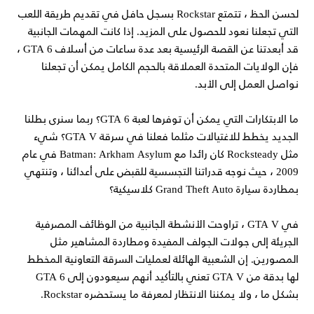
لحسن الحظ ، تتمتع Rockstar بسجل حافل في تقديم طريقة اللعب
التي تجعلنا نعود للحصول على المزيد. إذا كانت المهمات الجانبية
قد أبعدتنا عن القصة الرئيسية بعد عدة ساعات من أسلاف GTA 6 ،
فإن الولايات المتحدة العملاقة بالحجم الكامل يمكن أن تجعلنا
نواصل العمل إلى الأبد.
ما الابتكارات التي يمكن أن توفرها لعبة GTA 6؟ ربما سنرى بطلنا
الجديد يخطط للاغتيالات مثلما فعلنا في سرقة GTA V؟ شيء
مثل Rocksteady كان رائدا مع Batman: Arkham Asylum في عام
2009 ، حيث نوجه قدراتنا التجسسية للقبض على أعدائنا ، وتنتهي
بمطاردة سيارة Grand Theft Auto كلاسيكية؟
في GTA V ، تراوحت الأنشطة الجانبية من الوظائف المصرفية
الجريئة إلى جولات الجولف المفيدة ومطاردة المشاهير مثل
المصورين. إن الشعبية الهائلة لعمليات السرقة التعاونية المخطط
لها بدقة من GTA V تعني بالتأكيد أنهم سيعودون إلى GTA 6
بشكل ما ، ولا يمكننا الانتظار لمعرفة ما يستحضره Rockstar.