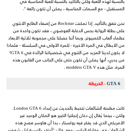
بالنسبة لهذه اللعبة ولكن بالتأكيد بالنسبة للعبة المناسبة في
المستقبل - مع السمات المناسبة ، يمكن أن تكون رائعة ".
نحن نتفق بالتأكيد. إذا تمكنت Rockstar من إضفاء الطابع الأنثوي
على بطلة الرواية بحس الدعابة الفوضوي ، فقد تكون واحدة من
عظماء ألعاب الكمبيوتر. وبما أننا حصلنا على مجموعة ثلاثية الأبعاد
من الأبطال في المرة الأخيرة - للمرة الأولى في السلسلة - فلماذا
لا يكون لدينا المزيد من التنوع في شخصياتنا الرائدة في GTA 6؟
من يدري، أنها يمكن أن تكون حتى على الجانب من القانون هذه
المرة، مثل هذه modders GTA V .
GTA 6
- الخريطة
كانت مطحنة الشائعات تتخبط بالحديث عن إعداد London GTA 6.
ولكن ، بينما يُقال إن دخان إنجلترا الكبير هو المكان الوحيد غير
الأمريكي الذي قد يفكر فيه روكستار ، بدا أن هاوسر فضح هذه
الشائعات في مقابلة الحارس معه. قال: "أعتقد بالنسبة لنا ، شعوري