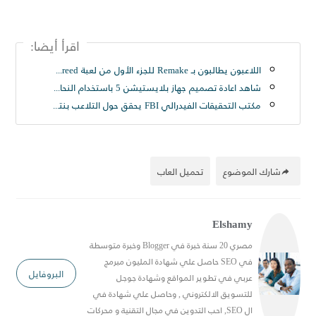
اقرأ أيضا:
اللاعبون يطالبون بـ Remake للجزء الأول من لعبة Assassin’s Creed..
شاهد اعادة تصميم جهاز بلايستيشن 5 باستخدام النحاس الاصفر اللامع 😍
مكتب التحقيقات الفيدرالي FBI يحقق حول التلاعب بنتائج مباريات Counter-Strike GO
شارك الموضوع
تحميل العاب
Elshamy
مصري 20 سنة خبرة في Blogger وخبرة متوسطة
في SEO حاصل علي شهادة المليون مبرمج
البروفايل
عربي في تطوير المواقع وشهادة جوجل
للتسويق الالكتروني , وحاصل علي شهادة في
ال SEO, احب التدوين في مجال التقنية و محركات