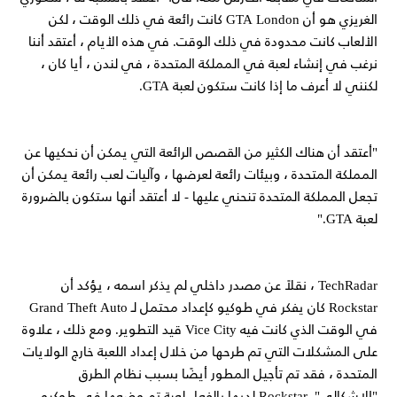
الغريزي هو أن GTA London كانت رائعة في ذلك الوقت ، لكن
الألعاب كانت محدودة في ذلك الوقت. في هذه الأيام ، أعتقد أننا
نرغب في إنشاء لعبة في المملكة المتحدة ، في لندن ، أيا كان ،
لكنني لا أعرف ما إذا كانت ستكون لعبة GTA.
"أعتقد أن هناك الكثير من القصص الرائعة التي يمكن أن نحكيها عن
المملكة المتحدة ، وبيئات رائعة لعرضها ، وآليات لعب رائعة يمكن أن
تجعل المملكة المتحدة تنحني عليها - لا أعتقد أنها ستكون بالضرورة
لعبة GTA."
TechRadar ، نقلاً عن مصدر داخلي لم يذكر اسمه ، يؤكد أن
Rockstar كان يفكر في طوكيو كإعداد محتمل لـ Grand Theft Auto
في الوقت الذي كانت فيه Vice City قيد التطوير. ومع ذلك ، علاوة
على المشكلات التي تم طرحها من خلال إعداد اللعبة خارج الولايات
المتحدة ، فقد تم تأجيل المطور أيضًا بسبب نظام الطرق
"الإشكالي". Rockstar لديها بالفعل لعبة تم وضعها في طوكيو ،