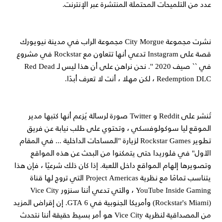
عدد من التلميحات المحتملة المنتشرة عبر الإنترنت.
نشرت مجموعة City Morgue مجموعة الراب في مدينة نيويورك
قصة على Instagram تدعي أنها تتعاون مع Rockstar في مشروع
في `` صيف 2020 ''. نحن نراهن على أن هذا ليس لـ Red Dead
Redemption DLC ، لكن مهلا ، أنت لا تعرف أبدًا.
تُنشر على Reddit و Twitter صورة لرسالة يُزعم أنها كتبها مدير
الموقع ليا سوكولوفسكي ، وتحتوي على طلب نيابة عن فريق
تطوير Rockstar Games لزيارة "المساحات الداخلية ... في المقام
الأول" في فلوريدا حتى يتمكنوا من البحث عن هذه المواقع
وتصويرها إلهام المواقع داخل اللعبة. إذا كان ذلك شرعيًا ، فإن هذا
يتناسب تمامًا مع نظرية Project Americas التي تروج لها قناة
YouTube Inside Gaming ، والتي تدعي أننا سنزور Vice City
(Rockstar's Miami) وأمريكا الجنوبية في GTA 6. إن إقراض المزيد
من المصداقية لنظرية Vice City هو أمر بسيط حقيقة أننا نتحدث