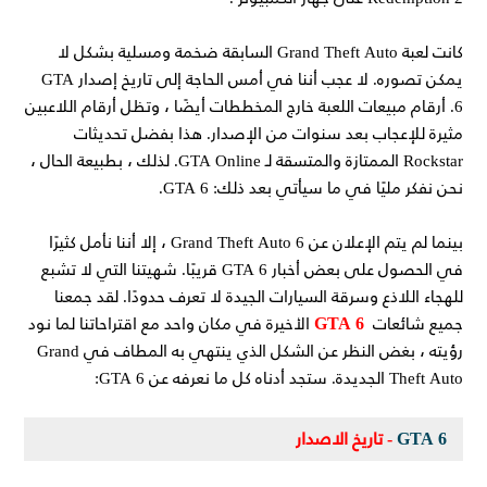
كانت لعبة Grand Theft Auto السابقة ضخمة ومسلية بشكل لا
يمكن تصوره. لا عجب أننا في أمس الحاجة إلى تاريخ إصدار GTA
6. أرقام مبيعات اللعبة خارج المخططات أيضًا ، وتظل أرقام اللاعبين
مثيرة للإعجاب بعد سنوات من الإصدار. هذا بفضل تحديثات
Rockstar الممتازة والمتسقة لـ GTA Online. لذلك ، بطبيعة الحال ،
نحن نفكر مليًا في ما سيأتي بعد ذلك: GTA 6.
بينما لم يتم الإعلان عن Grand Theft Auto 6 ، إلا أننا نأمل كثيرًا
في الحصول على بعض أخبار GTA 6 قريبًا. شهيتنا التي لا تشبع
للهجاء اللاذع وسرقة السيارات الجيدة لا تعرف حدودًا. لقد جمعنا
GTA 6
جميع شائعات
الأخيرة في مكان واحد مع اقتراحاتنا لما نود
رؤيته ، بغض النظر عن الشكل الذي ينتهي به المطاف في Grand
Theft Auto الجديدة. ستجد أدناه كل ما نعرفه عن GTA 6:
GTA 6
- تاريخ الاصدار