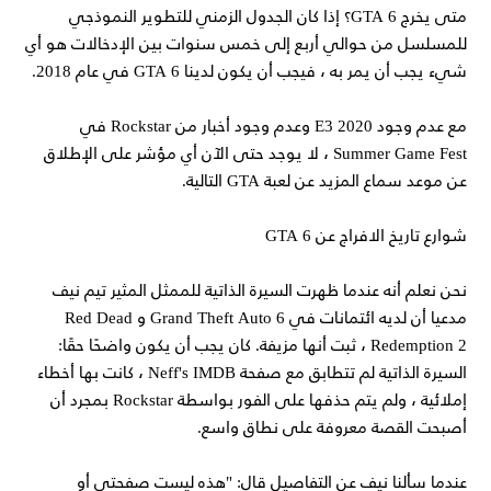
متى يخرج GTA 6؟ إذا كان الجدول الزمني للتطوير النموذجي
للمسلسل من حوالي أربع إلى خمس سنوات بين الإدخالات هو أي
شيء يجب أن يمر به ، فيجب أن يكون لدينا GTA 6 في عام 2018.
مع عدم وجود E3 2020 وعدم وجود أخبار من Rockstar في
Summer Game Fest ، لا يوجد حتى الآن أي مؤشر على الإطلاق
عن موعد سماع المزيد عن لعبة GTA التالية.
شوارع تاريخ الافراج عن GTA 6
نحن نعلم أنه عندما ظهرت السيرة الذاتية للممثل المثير تيم نيف
مدعيا أن لديه ائتمانات في Grand Theft Auto 6 و Red Dead
Redemption 2 ، ثبت أنها مزيفة. كان يجب أن يكون واضحًا حقًا:
السيرة الذاتية لم تتطابق مع صفحة Neff's IMDB ، كانت بها أخطاء
إملائية ، ولم يتم حذفها على الفور بواسطة Rockstar بمجرد أن
أصبحت القصة معروفة على نطاق واسع.
عندما سألنا نيف عن التفاصيل قال: "هذه ليست صفحتي أو