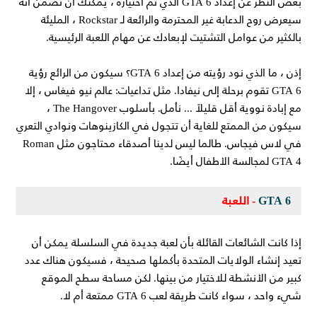
بغض النظر عن إعداد GTA 6 الذي تم اختياره ، يمكنك أن تضمن أنه
سيعرض روح الدعابة غير المحترمة والرائعة لـ Rockstar ، المليئة
بالكثير من عوامل التشتيت لإبعادك عن مهام اللعبة الرئيسية.
إذن ، ما الذي نود رؤيته من إعداد GTA 6؟ سيكون من الرائع رؤية
GTA 6 تقوم برحلة إلى نيفادا. مثل تداعيات: عالم نيو فيغاس ، إلا
مع إبادة نووية أقل قليلاً ... نأمل. بأسلوب The Hangover ،
سيكون من الممتع للغاية أن تتجول في الكازينوهات ونوادي التعري
في لاس فيجاس. طالما ليس لدينا أصدقاء محتاجون مثل Roman
GTA 4 لمجالسة الأطفال أيضًا.
GTA 6
- اللعبة
إذا كانت الشائعات القائلة بأن لعبة جديدة في السلسلة يمكن أن
تعيد إنشاء الولايات المتحدة بأكملها صحيحة ، فسيكون هناك عدد
كبير من الأنشطة للاختيار من بينها. لكن مساحة سطح الموقع
شيء واحد ، سواء كانت طريقة لعب GTA 6 ممتعة أم لا.