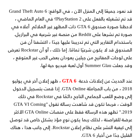
قد نعود جميعًا إلى المنزل الآن ، في الواقع: Grand Theft Auto 6
قد تم تشغيله بالفعل على PlayStation 2؟ في العام الماضي ،
لاحظنا صورة صندوق GTA 6 ذات المظهر غير الملائم أعلاه في
صورة تم نشرها على Reddit من منصة غير شرعية في البرازيل.
باستخدام التقارير التي تم تدريبنا عليها جيدًا ، اكتشفنا أن فن
الصندوق قد لا يكون شرعيًا تمامًا. إما ذلك ، أو أن Rockstar تعرض
على لوحات المفاتيح من جيلين يعودان بعض الحب غير المتوقع ،
وقد جعلت Summer Glau أول لعبة فيديو حية لها.
GTA 6
عند الحديث عن إعلانات خدعة
، ظهر إعلان آخر في يوليو
2018 ، من باب المجاملة GTA Online. إذا قمت بتسجيل الدخول
إلى وضع اللعب الجماعي الناجح دائمًا في Rockstar في ذلك
الوقت ، فربما تكون قد شاهدت رسالة تقول "GTA VI Coming
2019." تظهر هذه الرسالة فقط على منصات GTA Online الأكثر
عرضة للقراصنة ، لذلك ربما يكون نوع مؤذ بشكل خاص قد توصل
إلى كيفية النشر على نظام إعلان Rockstar. إلى جانب هذا ، هناك
القليل جدًا من أخبار GTA 6.