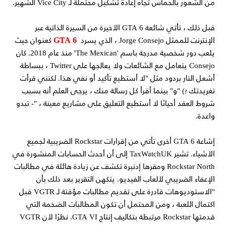
من الشعور بالحماس تجاه إعادة تشكيل محتملة لـ Vice City الشهير.
قبل ذلك ، تأتي شائعة GTA 6 الأخيرة من السيرة الذاتية عبر
GTA 6
الإنترنت للممثل Jorge Consejo ، الذي يسرد
كعنوان حيث
يلعب دور شخصية مدرجة باسم 'The Mexican' منذ عام 2018. كان
Consejo يتعامل مع الشائعات ولا يعالجها على Twitter ، ببساطة
أشعل النار بردود مثل "لا أستطيع تأكيد أو نفي هذا. لكنني قرأت
تغريدتك ؛) "و" بينما أقرأ كل رسالة منك ، يرجى العلم أنه بسبب
شروط العقد أحيانًا لا أستطيع التعليق على مشاريع معينة ، "- تبدو
واعدة.
إشاعة GTA 6 أخرى تأتي من إقرارات Rockstar الضريبية لجميع
الأشياء. تشير TaxWatchUK إلى أن أحدث الحسابات المنشورة في
Rockstar North ومقرها إدنبرة تكشف عن زيادة هائلة في مطالبات
الإعفاء الضريبي لألعاب الفيديو. يتكهن التقرير بعد ذلك بأن
"الاستوديوهات قادرة على تقديم مطالبات مؤقتة لـ VGTR قبل
اكتمال اللعبة ، ومن المحتمل أن تكون المطالبات الضخمة التي
قدمتها Rockstar مرتبطة بتكاليف إنتاج GTA VI. نظرًا لأن VGTR