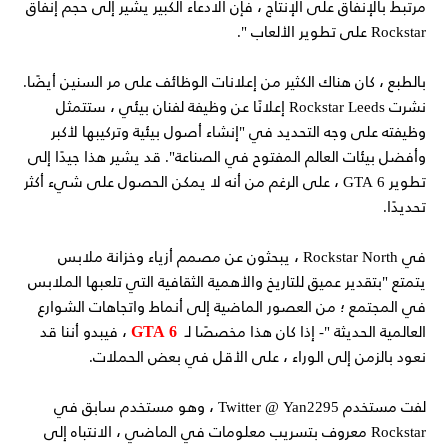
مرتبط بالإنفاق على الإنتاج ، فإن الادعاء الكبير يشير إلى حجم إنفاق
Rockstar على تطوير الألعاب ".
بالطبع ، كان هناك الكثير من إعلانات الوظائف على مر السنين أيضًا.
نشرت Rockstar Leeds إعلانًا عن وظيفة لفنان بيئي ، ستتمثل
وظيفته على وجه التحديد في "إنشاء أصول بيئية وتركيبها لأكبر
وأفضل بيئات العالم المفتوح في الصناعة". قد يشير هذا جيدًا إلى
تطوير GTA 6 ، على الرغم من أنه لا يمكن الحصول على شيء أكثر
تحديدًا.
في Rockstar North ، يبحثون عن مصمم أزياء وخزانة ملابس
يتمتع "بتقدير عميق للتاريخ والأهمية الثقافية التي تلعبها الملابس
في المجتمع ؛ من العصور الماضية إلى أنماط واتجاهات الشوارع
GTA 6
العالمية الحديثة "- إذا كان هذا مخصصًا لـ
، فيبدو أننا قد
نعود بالزمن إلى الوراء ، على الأقل في بعض الحملات.
لفت مستخدم Twitter @ Yan2295 ، وهو مستخدم سابق في
Rockstar معروف بتسريب معلومات في الماضي ، الانتباه إلى