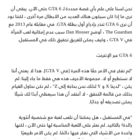
نحن لسنا على علم بأي قصة محددة لـ GTA 6 حتى الآن. يبقى أن
نرى ما إذا كان سيكون هناك العديد من الأبطال مرة أخرى ، لكننا نود
أن نرى GTA 6 تنذر بإدراج أول بطلة GTA. في مقابلة عام 2013 مع
The Guardian ، أوضح Dan Houser سبب عدم إمكانية لعب المرأة
في GTA V ، وكيف يمكن للفريق تحقيق ذلك في المستقبل.
GTA 6 عبر الإنترنت
"لم نفكر في الأمر حقًا هذه المرة [في GTA V]. هذا لا يعني أننا
لا نستطيع أو لا. مجموعة الأحرف هذه هي فقط ما جاء إلينا: لم
يكن ، "لدينا X و Y لذلك نحن بحاجة إلى Z" ، لم نكن نحاول القيام
بذلك من قائمة التحقق - لا أعتقد أن هذا سيعطي أبدًا لك شيئًا
يمكن تصديقه أو جذابًا.
"في المستقبل ، هل يمكننا أن نلعب لعبة مع شخصية أنثوية
رائدة؟ بالتاكيد. لم نعثر على اللعبة المناسبة لها حتى الآن ، لكنها
واحدة من الأشياء التي نفكر فيها دائمًا. لم يكن الأمر طبيعيًا