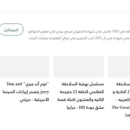
البروفايل
مصري 20 سنة خبرة في Blogger وخبرة متوسطة في SEO حاصل علي شهادة المليون مبرمج عربي في تطوير المواقع
 في مجال التقنية و محركات البحث
سلاجقة
مسلسل نهضة السلاجقة
"توم آند جيري" Tom and
العظمى الحلقة 21 الحادية و
العظمي الحلقة 23 مترجمة
jerry يتصدر إيرادات السينما
لعربيه -
الثانيه والعشرون كاملة قصة
الأمريكية - حريتي
حكايه حب - لاروزا The Great
عشق جودة HD - حرابيا
Se