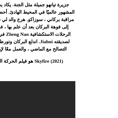
جزيرة تيانهو جميلة مثل الجنة.
يكاد ي
المشهور عالميًا في المحيط الهادئ.
أحضر
مراقبة بركاني ، سوزاكو.
هرع والد لي ش
إلى فوهة البركان بعد أن علم بها ، في
الرحل
لصديقته Jiahui.
اندلع البركان وتورط
التصالح مع الماضي ، والعمل معًا ل
Skyfire (2021) هو فيلم الحركة الجديد من بطولة جيسون إيزاك وهانا كوينليفان وشون دو.