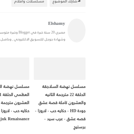
شارك الموضوع
مسلسلات وافلام
Elshamy
وشهادة جوجل للتسويق الالكتروني , وحاصل علي شهادة في ال SEO, احب التدوين
مسلسل نهضة السلاجقة
مسلسل نهضة ال
الحلقة 22 مترجمة الثانيه
والعشرون كاملة قصة عشق
العشرون مترجمة ل
جودة HD - حكايه حب - لاروزا -
قصه عشق - عرب سيد -
ljuk Renaissance
برستيج