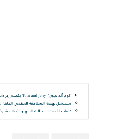
"توم آند جيري" Tom and jerry يتصدر إيرادات السينما الأمريكية - حريتي
مسلسل نهضة السلاجقة العظمي الحلقة 23 مترجمة الثانيه والعشرون كاملة قصة عشق جودة HD - حرابيا