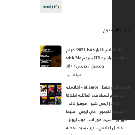
trend
(19)
مقال الاسبوع
أفلام للكبار فقط 2021/ فيلم Lie
with Me مترجم HD مشاهدة مباشرة
وتحميل / حريتي / +18
افلامكو - aflamco | افلام للكبار فقط
لا تصلح للمشاهده العائليه اطلاقا
2021 | ايجي شير - موفيز لاند -
السينما للجميع - ماي ايجي - سيما
فور يو - سيما فور اب - عرب ليونز -
فاصل اعلاني - عرب سيد - قصه