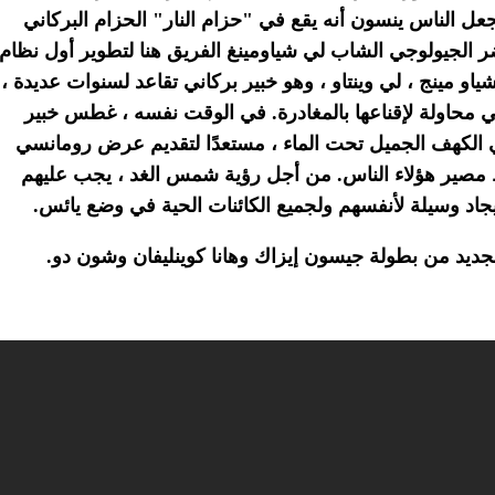
جعل الناس ينسون أنه يقع في "حزام النار" الحزام البركاني
 الجيولوجي الشاب لي شياومينغ الفريق هنا لتطوير أول نظام
ياو مينج ، لي وينتاو ، وهو خبير بركاني تقاعد لسنوات عديدة ،
 محاولة لإقناعها بالمغادرة.
في الوقت نفسه ، غطس خبير
ات الاستكشافية Zheng Nan في الكهف الجميل تحت الماء ، مستعدًا لتقديم عرض رومانسي
 مصير هؤلاء الناس.
من أجل رؤية شمس الغد ، يجب عليهم
إيجاد وسيلة لأنفسهم ولجميع الكائنات الحية في وضع يائس.