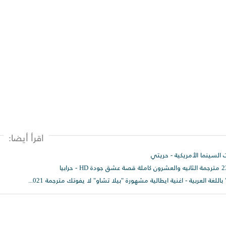
اقرأ أيضا:
كلمات الأغنية الإيطالية الشهيرة “بيلا تشاو” باللغة العربية - اغنية ايطالية مشهورة "بيلا تشاو" لا يفوتك مترجمة 2021 | Bella Ciao - كلمات أغنية وداعاً يا جميلتي من مسلسل Money Heist