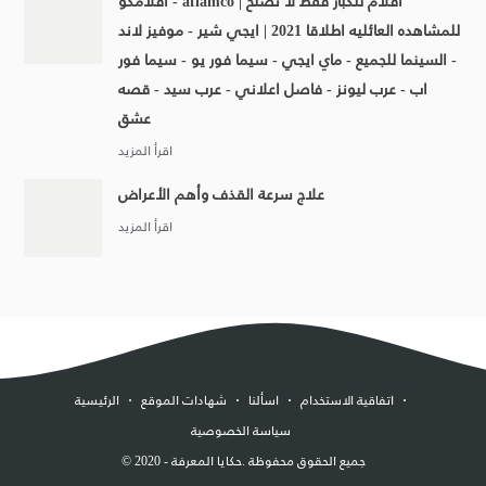
افلامكو - aflamco | افلام للكبار فقط لا تصلح
للمشاهده العائليه اطلاقا 2021 | ايجي شير - موفيز لاند
- السينما للجميع - ماي ايجي - سيما فور يو - سيما فور
اب - عرب ليونز - فاصل اعلاني - عرب سيد - قصه
عشق
علاج سرعة القذف وأهم الأعراض
اتفاقية الاستخدام
اسألنا
شهادات الموقع
الرئيسية
سياسة الخصوصية
. جميع الحقوق محفوظة
حكايا المعرفة
2020 -
©