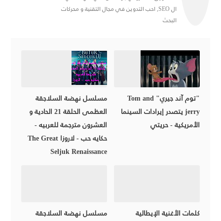
ال SEO, احب التدوين في مجال التقنية و محركات
البحث
"توم آند جيري" Tom and
مسلسل نهضة السلاجقة
jerry يتصدر إيرادات السينما
العظمى الحلقة 21 الحادية و
الأمريكية - حريتي
العشرون مترجمة للعربيه -
حكايه حب - لاروزا The Great
Seljuk Renaissance
كلمات الأغنية الإيطالية
مسلسل نهضة السلاجقة