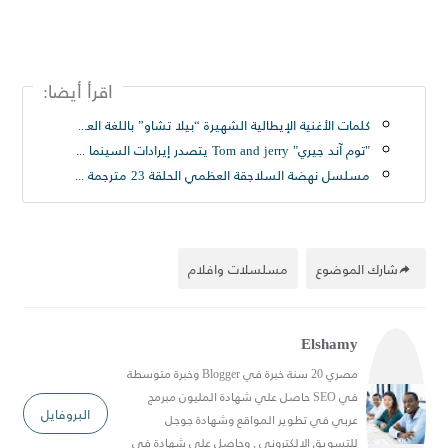
اقرأ أيضا:
كلمات الأغنية الإيطالية الشهيرة “بيلا تشاو” باللغة العربية - اغنية ايطالية مشهورة "بيلا تشاو" لا يفوتك مترجمة 2021 | Bella Ciao - كلمات أغنية وداعاً يا جميلتي من مسلسل Money Heist
"توم آند جيري" Tom and jerry يتصدر إيرادات السينما الأمريكية - حريتي
مسلسل نهضة السلاجقة العظمي الحلقة 23 مترجمة الثانيه والعشرون كاملة قصة عشق جودة HD - حرابيا
شارك الموضوع
مسلسلات وافلام
Elshamy
مصري 20 سنة خبرة في Blogger وخبرة متوسطة
في SEO حاصل علي شهادة المليون مبرمج
البروفايل
عربي في تطوير المواقع وشهادة جوجل
للتسويق الالكتروني , وحاصل علي شهادة في