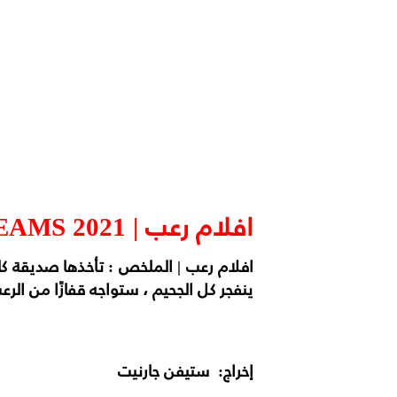
افلام رعب | IF SHE SCREAMS 2021 | اون لاين | حريتي
افلام رعب | الملخص : تأخذها صديقة كا
ينفجر كل الجحيم ، ستواجه قفازًا من الرع
إخراج: ستيفن جارنيت