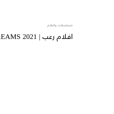
مسلسلات وافلام
افلام رعب | IF SHE SCREAMS 2021 | اون لاين | حريتي