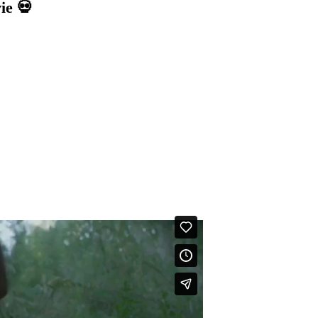
💀 Rate This Movie 💀