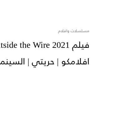
مسلسلات وافلام
افلامكو | حريتي | السينما