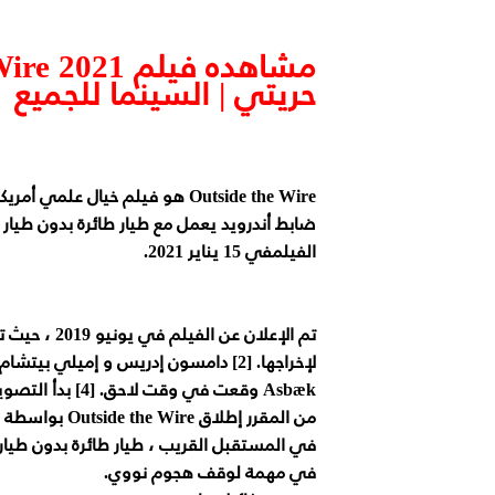
حريتي | السينما للجميع
Outside the Wire هو فيلم خيال
الفيلمفي 15 يناير 2021.
تم الإعلان 
Asbæk وقعت في وقت لاحق. [4] بدأ التصوير حول بودابست في أغسطس 2019 ، واستمر ثمانية أسابيع. [5]
من المقرر إطلاق Outside the Wire بواسطة Netflix رقميًا في 15 يناير 2021. [6] [4]
في المستقبل القريب ، طيار طائرة بدون طيار
في مهمة لوقف هجوم نووي.