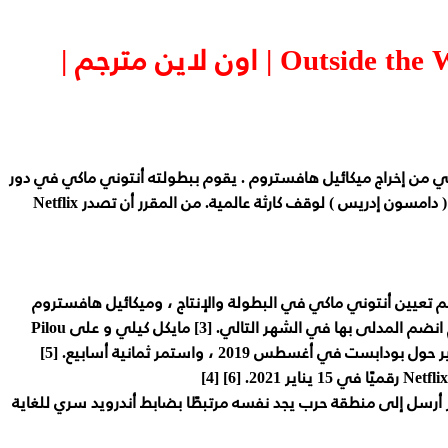
مشاهده فيلم Outside the Wire 2021 | اون لاين مترجم |
 علمي أمريكي من إخراج ميكائيل هافستروم . يقوم ببطولته أنتوني ماكي في دور
ضابط أندرويد يعمل مع طيار طائرة بدون طيار ( دامسون إدريس ) لوقف كارثة عالمية. من المقرر أن تصدر Netflix
عن الفيلم في يونيو 2019 ، حيث تم تعيين أنتوني ماكي في البطولة والإنتاج ، وميكائيل هافستروم
لإخراجها. [2] دامسون إدريس و إميلي بيتشام انضم المدلى بها في الشهر التالي. [3] مايكل كيلي و على Pilou
 أرسل إلى منطقة حرب يجد نفسه مرتبطًا بضابط أندرويد سري للغاية