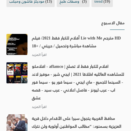
(19)
trend
(3)
وصفات طبخ
(13)
موديلز فاشون وميكب
مقال الاسبوع
أفلام للكبار فقط 2021/ فيلم Lie with Me مترجم HD
مشاهدة مباشرة وتحميل / حريتي / +18
افلامكو - aflamco | افلام للكبار فقط لا تصلح
للمشاهده العائليه اطلاقا 2021 | ايجي شير - موفيز لاند
- السينما للجميع - ماي ايجي - سيما فور يو - سيما فور
اب - عرب ليونز - فاصل اعلاني - عرب سيد - قصه
عشق
محافظ الغربية يتجول سيرا على الأقدام داخل قرية
العزيزية بسمنود: “مطالب المواطنين أولوية ولن نترك