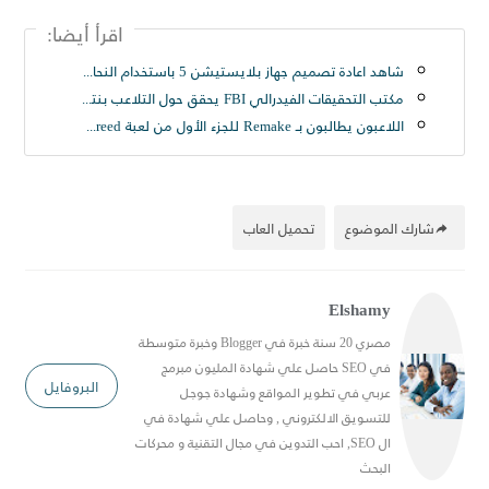
اقرأ أيضا:
شاهد اعادة تصميم جهاز بلايستيشن 5 باستخدام النحاس الاصفر اللامع 😍
مكتب التحقيقات الفيدرالي FBI يحقق حول التلاعب بنتائج مباريات Counter-Strike GO
اللاعبون يطالبون بـ Remake للجزء الأول من لعبة Assassin’s Creed..
شارك الموضوع
تحميل العاب
Elshamy
مصري 20 سنة خبرة في Blogger وخبرة متوسطة
في SEO حاصل علي شهادة المليون مبرمج
البروفايل
عربي في تطوير المواقع وشهادة جوجل
للتسويق الالكتروني , وحاصل علي شهادة في
ال SEO, احب التدوين في مجال التقنية و محركات
البحث