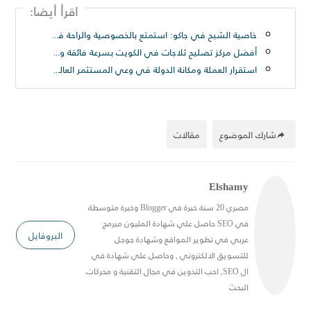
اقرأ أيضا:
خاصية الشبح في جاكو: استمتع بالخصوصية والراحة في تجربة بث مباشر فريدة
أفضل مركز تصليح ثلاجات في الكويت بسرعة فائقة ودقة عالية
استقرار العملة ومكانة الدولة في وعي المستثمر العالمي
شارك الموضوع
مقالات
Elshamy
مصري 20 سنة خبرة في Blogger وخبرة متوسطة
في SEO حاصل علي شهادة المليون مبرمج
البروفايل
عربي في تطوير المواقع وشهادة جوجل
للتسويق الالكتروني , وحاصل علي شهادة في
ال SEO, احب التدوين في مجال التقنية و محركات
البحث